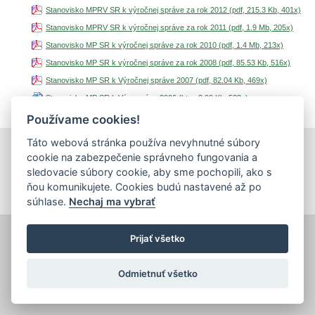
Stanovisko MPRV SR k výročnej správe za rok 2012 (pdf, 215.3 Kb, 401x)
Stanovisko MPRV SR k výročnej správe za rok 2011 (pdf, 1.9 Mb, 205x)
Stanovisko MP SR k výročnej správe za rok 2010 (pdf, 1.4 Mb, 213x)
Stanovisko MP SR k výročnej správe za rok 2008 (pdf, 85.53 Kb, 516x)
Stanovisko MP SR k Výročnej správe 2007 (pdf, 82.04 Kb, 469x)
Stanovisko MP SR k Výr. správe 2006 (htm, 2.99 Kb, 533x)
Používame cookies!
Táto webová stránka používa nevyhnutné súbory
cookie na zabezpečenie správneho fungovania a
tlačiť
|
mapa stránok
|
Vyhlásenie o prístupnosti
Copyright © 2026 Správca obsahu - Výskumný ústav potravinársky,
sledovacie súbory cookie, aby sme pochopili, ako s
Priemyselná 4, 821 08 Bratislava
ňou komunikujete. Cookies budú nastavené až po
Dizajn a prevádzka -
Inštitút znalostného pôdohospodárstva a inovácií
.
súhlase.
Nechaj ma vybrať
Prijať všetko
Odmietnuť všetko