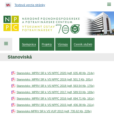
Preskočiť na obsah...
≡
Textová verzia stránky
≡
Spolupráca
Projekty
Výstupy
Cenník služieb
Stanoviská
Stanovisko_MPRV SR k VS NPPC 2020 (pdf, 635.48 Kb, 214x)
Stanovisko_MPRV SR k VS NPPC 2019 (pdf, 501.3 Kb, 181x)
Stanovisko_MPRV SR k VS NPPC 2018 (pdf, 563.54 Kb, 170x)
Stanovisko_MPRV SR k VS NPPC 2017 (pdf, 589.53 Kb, 169x)
Stanovisko_MPRV SR k VS NPPC 2016 (pdf, 694.71 Kb, 161x)
Stanovisko_MPRV SR k VS NPPC 2015 (pdf, 436.38 Kb, 211x)
Stanovisko MPRV SR k VS VUP 2013 (pdf, 735.62 Kb, 228x)