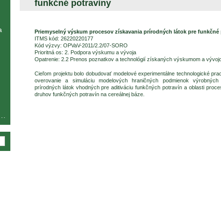
funkčné potraviny
a
Priemyselný výskum procesov získavania prírodných látok pre funkčné 
ITMS kód: 26220220177
Kód výzvy: OPVaV-2011/2.2/07-SORO
Prioritná os: 2. Podpora výskumu a vývoja
Opatrenie: 2.2 Prenos poznatkov a technológií získaných výskumom a vývoj
Cieľom projektu bolo dobudovať modelové experimentálne technologické prac
overovanie a simuláciu modelových hraničných podmienok výrobných 
prírodných látok vhodných pre aditiváciu funkčných potravín a oblasti pro
druhov funkčných potravín na cereálnej báze.
..