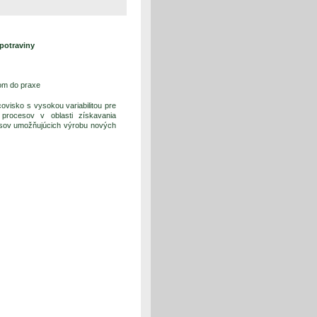
potraviny
om do praxe
ovisko s vysokou variabilitou pre
procesov v oblasti získavania
cesov umožňujúcich výrobu nových