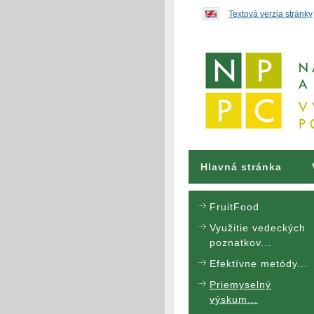
Preskočiť na obsah...
Textová verzia stránky
Hlavná stránka
FruitFood
Využitie vedeckých
poznatkov...
Efektívne metódy...
Priemyselný
výskum...