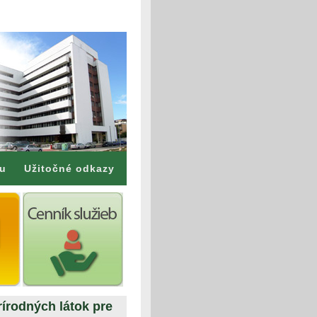
mu
Užitočné odkazy
írodných látok pre