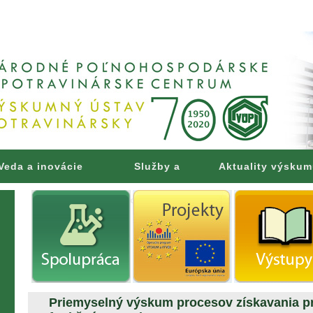
Veda a inovácie
Služby a
Aktuality výsku
poradenstvo
Priemyselný výskum procesov získavania pr