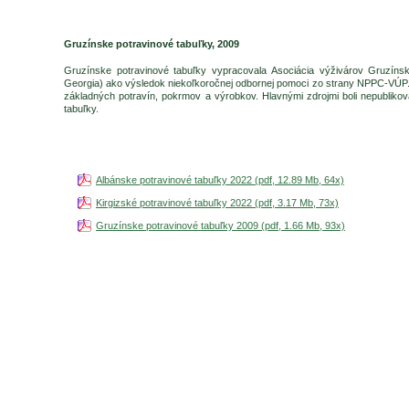
Gruzínske potravinové tabuľky, 2009
Gruzínske potravinové tabuľky vypracovala Asociácia výživárov Gruzínska 
Georgia) ako výsledok niekoľkoročnej odbornej pomoci zo strany NPPC-VÚP
základných potravín, pokrmov a výrobkov. Hlavnými zdrojmi boli nepubliko
tabuľky.
Albánske potravinové tabuľky 2022 (pdf, 12.89 Mb, 64x)
Kirgizské potravinové tabuľky 2022 (pdf, 3.17 Mb, 73x)
Gruzínske potravinové tabuľky 2009 (pdf, 1.66 Mb, 93x)