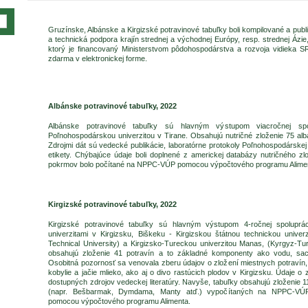
Gruzínske, Albánske a Kirgizské potravinové tabuľky boli kompilované a pub
a technická podpora krajín strednej a východnej Európy, resp. strednej Ázie,
ktorý je financovaný Ministerstvom pôdohospodárstva a rozvoja vidieka S
zdarma v elektronickej forme.
Albánske potravinové tabuľky, 2022
Albánske potravinové tabuľky sú hlavným výstupom viacročnej 
Poľnohospodárskou univerzitou v Tirane. Obsahujú nutričné zloženie 75 al
Zdrojmi dát sú vedecké publikácie, laboratórne protokoly Poľnohospodárskej 
etikety. Chýbajúce údaje boli doplnené z americkej databázy nutričného zl
pokrmov bolo počítané na NPPC-VÚP pomocou výpočtového programu Alime
Kirgizské potravinové tabuľky, 2022
Kirgizské potravinové tabuľky sú hlavným výstupom 4-ročnej spolu
univerzitami v Kirgizsku, Biškeku - Kirgizskou štátnou technickou unive
Technical University) a Kirgizsko-Tureckou univerzitou Manas, (Kyrgyz-Tu
obsahujú zloženie 41 potravín a to základné komponenty ako vodu, sacha
Osobitná pozornosť sa venovala zberu údajov o zložení miestnych potravín,
kobylie a jačie mlieko, ako aj o divo rastúcich plodov v Kirgizsku. Údaje o 
dostupných zdrojov vedeckej literatúry. Navyše, tabuľky obsahujú zloženie 
(napr. Bešbarmak, Dymdama, Manty atď.) vypočítaných na NPPC-VÚ
pomocou výpočtového programu Alimenta.