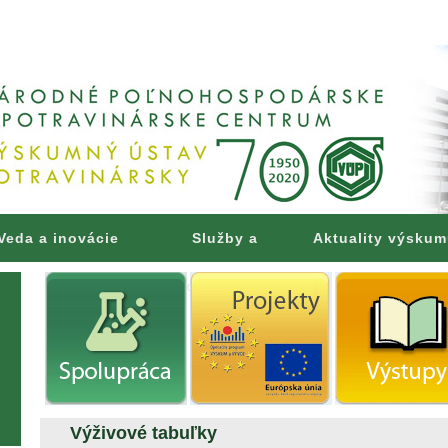
Veda a inovácie
Služby a
Aktuality výsku
poradenstvo
Výživové tabuľky