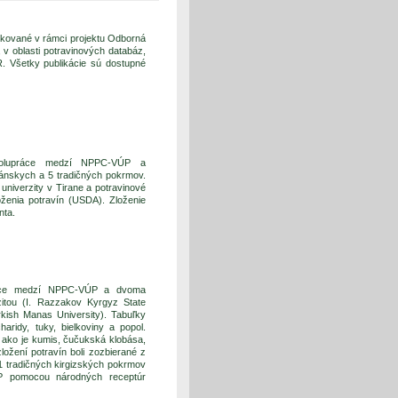
likované v rámci projektu Odborná
 v oblasti potravinových databáz,
R. Všetky publikácie sú dostupné
spolupráce medzí NPPC-VÚP a
bánskych a 5 tradičných pokrmov.
univerzity v Tirane a potravinové
oženia potravín (USDA). Zloženie
nta.
práce medzí NPPC-VÚP a dvoma
rzitou (I. Razzakov Kyrgyz State
rkish Manas University). Tabuľky
ridy, tuky, bielkoviny a popol.
 ako je kumis, čučukská klobása,
zložení potravín boli zozbierané z
11 tradičných kirgizských pokrmov
P pomocou národných receptúr