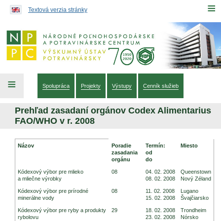
Preskočiť na obsah...
≡
Textová verzia stránky
≡
Spolupráca
Projekty
Výstupy
Cenník služieb
Prehľad zasadaní orgánov Codex Alimentarius
FAO/WHO v r. 2008
Prehľad zasadaní orgánov Codex Alimentarius FAO/WHO v r. 2008
Názov
Poradie
Termín:
Miesto
zasadania
od
orgánu
do
Kódexový výbor pre mlieko
08
04. 02. 2008
Queenstown
a mliečne výrobky
08. 02. 2008
Nový Zéland
Kódexový výbor pre prírodné
08
11. 02. 2008
Lugano
minerálne vody
15. 02. 2008
Švajčiarsko
Kódexový výbor pre ryby a produkty
29
18. 02. 2008
Trondheim
rybolovu
23. 02. 2008
Nórsko