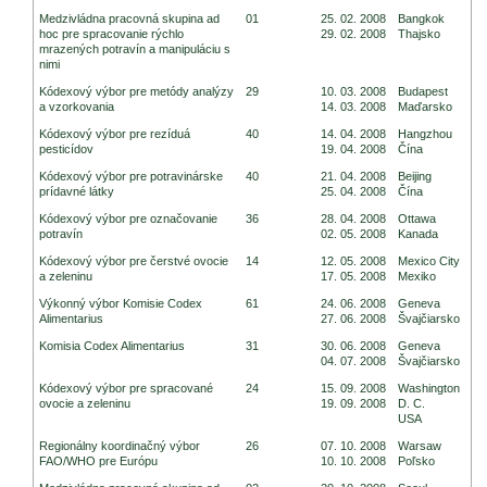
Medzivládna pracovná skupina ad
01
25. 02. 2008
Bangkok
hoc pre spracovanie rýchlo
29. 02. 2008
Thajsko
mrazených potravín a manipuláciu s
nimi
Kódexový výbor pre metódy analýzy
29
10. 03. 2008
Budapest
a vzorkovania
14. 03. 2008
Maďarsko
Kódexový výbor pre rezíduá
40
14. 04. 2008
Hangzhou
pesticídov
19. 04. 2008
Čína
Kódexový výbor pre potravinárske
40
21. 04. 2008
Beijing
prídavné látky
25. 04. 2008
Čína
Kódexový výbor pre označovanie
36
28. 04. 2008
Ottawa
potravín
02. 05. 2008
Kanada
Kódexový výbor pre čerstvé ovocie
14
12. 05. 2008
Mexico City
a zeleninu
17. 05. 2008
Mexiko
Výkonný výbor Komisie Codex
61
24. 06. 2008
Geneva
Alimentarius
27. 06. 2008
Švajčiarsko
Komisia Codex Alimentarius
31
30. 06. 2008
Geneva
04. 07. 2008
Švajčiarsko
Kódexový výbor pre spracované
24
15. 09. 2008
Washington
ovocie a zeleninu
19. 09. 2008
D. C.
USA
Regionálny koordinačný výbor
26
07. 10. 2008
Warsaw
FAO/WHO pre Európu
10. 10. 2008
Poľsko