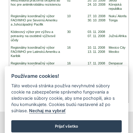
Medzivládna pracovná skupina ad
02
20. 10. 2008
Seoul
hoc pre antimikrobiálnu rezistenciu
24. 10. 2008
Kórejská
republika
Regionálny koordinačný výbor
10
27. 10. 2008
Nuku´Alonfa
FAO/WHO pre Severnú Ameriku
30. 10. 2008
Tonga
a Juhozápadný Pacifik
Kódexový výbor pre výživu a
30
03. 11. 2008
potraviny na osobitné výživové
07. 11. 2008
Južná Afrika
účely
Regionálny koordinačný výbor
16
10. 11. 2008
Mexico City
FAO/WHO pre Latinskú Ameriku a
13. 11. 2008
Mexiko
Karibik
Regionálny koordinačný výbor
16
17. 11. 2008
Denpasar
FAO/WHO pre Áziu
21. 11. 2008
Indonézia
Používame cookies!
Kódexový výbor pre inšpekciu pri
17
24. 11. 2008
dovoze a vývoze potravín
28. 11. 2008
Austrália
a certifikačné systémy
Táto webová stránka používa nevyhnutné súbory
Kódexový výbor pre hygienu
40
01. 12. 2008
Guatemala
cookie na zabezpečenie správneho fungovania a
potravín
05. 12. 2008
City
sledovacie súbory cookie, aby sme pochopili, ako s
Guatemala
ňou komunikujete. Cookies budú nastavené až po
súhlase.
Nechaj ma vybrať
tlačiť
|
mapa stránok
|
Vyhlásenie o prístupnosti
Prijať všetko
Copyright © 2026 Správca obsahu - Výskumný ústav potravinársky,
Priemyselná 4, 821 08 Bratislava