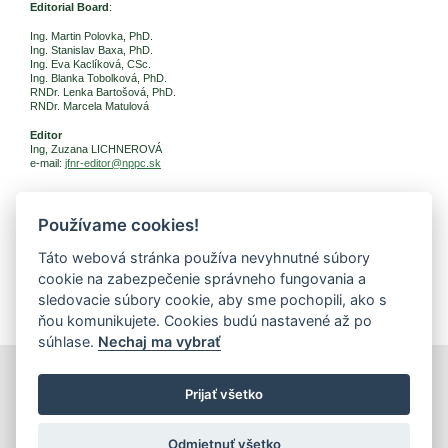
Editorial Board
:
Ing. Martin Polovka, PhD.
Ing. Stanislav Baxa, PhD.
Ing. Eva Kaclíková, CSc.
Ing. Blanka Tobolková, PhD.
RNDr. Lenka Bartošová, PhD.
RNDr. Marcela Matulová
Editor
Ing, Zuzana LICHNEROVÁ
e-mail:
jfnr-editor@nppc.sk
Používame cookies!
Web:
http://www.vup.sk
Authors are responsible for article correctness.
Táto webová stránka používa nevyhnutné súbory
cookie na zabezpečenie správneho fungovania a
NOT FOR SALE
sledovacie súbory cookie, aby sme pochopili, ako s
Link to Slovak version of Trends in Food Processing
ňou komunikujete. Cookies budú nastavené až po
súhlase.
Nechaj ma vybrať
print
|
sitemap
Prijať všetko
Copyright © 2026 Správca obsahu - Food Research Institute,
Priemyselná 4, 821 08 Bratislava
Created by
Inštitút znalostného pôdohospodárstva a inovácií
.
Odmietnuť všetko