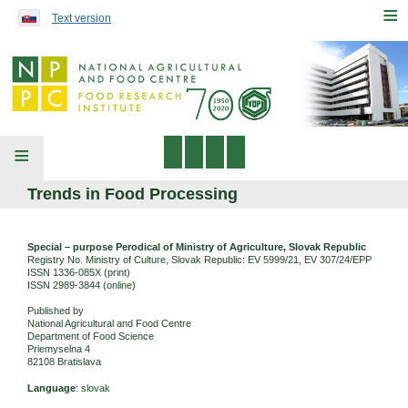
Preskočiť na obsah...
≡
Text version
≡
Trends in Food Processing
Special – purpose Perodical of Ministry of Agriculture, Slovak Republic
Registry No. Ministry of Culture, Slovak Republic: EV 5999/21, EV 307/24/EPP
ISSN 1336-085X (print)
ISSN 2989-3844 (online)
Published by
National Agricultural and Food Centre
Department of Food Science
Priemyselna 4
82108 Bratislava
Language
: slovak