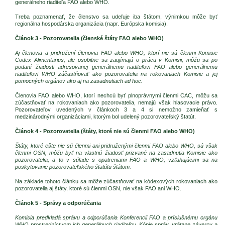
generálneho riaditeľa FAO alebo WHO.
Treba poznamenať, že členstvo sa udeľuje iba štátom, výnimkou môže byť
regionálna hospodárska organizácia (napr. Európska komisia).
Článok 3 - Pozorovatelia (členské štáty FAO alebo WHO)
Aj členovia a pridružení členovia FAO alebo WHO, ktorí nie sú členmi Komisie
Codex Alimentarius, ale osobitne sa zaujímajú o prácu v Komisii, môžu sa po
podaní žiadosti adresovanej generálnemu riaditeľovi FAO alebo generálnemu
riaditeľovi WHO zúčastňovať ako pozorovatelia na rokovaniach Komisie a jej
pomocných orgánov ako aj na zasadnutiach ad hoc.
Členovia FAO alebo WHO, ktorí nechcú byť plnoprávnymi členmi CAC, môžu sa
zúčastňovať na rokovaniach ako pozorovatelia, nemajú však hlasovacie právo.
Pozorovateľov uvedených v článkoch 3 a 4 si nemožno zamieňať s
medzinárodnými organizáciami, ktorým bol udelený pozorovateľský štatút.
Článok 4 - Pozorovatelia (štáty, ktoré nie sú členmi FAO alebo WHO)
Štáty, ktoré ešte nie sú členmi ani pridruženými členmi FAO alebo WHO, sú však
členmi OSN, môžu byť na vlastnú žiadosť prizvané na zasadnutia Komisie ako
pozorovatelia, a to v súlade s opatreniami FAO a WHO, vzťahujúcimi sa na
poskytovanie pozorovateľského štatútu štátom.
Na základe tohoto článku sa môže zúčastňovať na kódexových rokovaniach ako
pozorovatelia aj štáty, ktoré sú členmi OSN, nie však FAO ani WHO.
Článok 5 - Správy a odporúčania
Komisia predkladá správu a odporúčania Konferencii FAO a príslušnému orgánu
WHO prostredníctvom ich generálnych riaditeľov. Kópie správ, vrátane záverov a