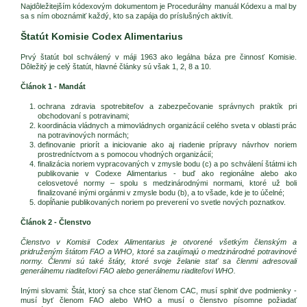
Najdôležitejším kódexovým dokumentom je Procedurálny manuál Kódexu a mal by
sa s ním oboznámiť každý, kto sa zapája do príslušných aktivít.
Štatút Komisie Codex Alimentarius
Prvý štatút bol schválený v máji 1963 ako legálna báza pre činnosť Komisie.
Dôležitý je celý štatút, hlavné články sú však 1, 2, 8 a 10.
Článok 1 - Mandát
ochrana zdravia spotrebiteľov a zabezpečovanie správnych praktík pri
obchodovaní s potravinami;
koordinácia vládnych a mimovládnych organizácií celého sveta v oblasti prác
na potravinových normách;
definovanie priorít a iniciovanie ako aj riadenie prípravy návrhov noriem
prostredníctvom a s pomocou vhodných organizácií;
finalizácia noriem vypracovaných v zmysle bodu (c) a po schválení štátmi ich
publikovanie v Codexe Alimentarius - buď ako regionálne alebo ako
celosvetové normy – spolu s medzinárodnými normami, ktoré už boli
finalizované inými orgánmi v zmysle bodu (b), a to všade, kde je to účelné;
dopĺňanie publikovaných noriem po preverení vo svetle nových poznatkov.
Článok 2 - Členstvo
Členstvo v Komisii Codex Alimentarius je otvorené všetkým členským a
pridruženým štátom FAO a WHO, ktoré sa zaujímajú o medzinárodné potravinové
normy. Členmi sú také štáty, ktoré svoje želanie stať sa členmi adresovali
generálnemu riaditeľovi FAO alebo generálnemu riaditeľovi WHO.
Inými slovami: Štát, ktorý sa chce stať členom CAC, musí splniť dve podmienky -
musí byť členom FAO alebo WHO a musí o členstvo písomne požiadať