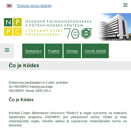
Preskočiť na obsah...
≡
Textová verzia stránky
≡
Spolupráca
Projekty
Výstupy
Cenník služieb
Čo je Kódex
Enhancing participation in Codex activities
An FAO/WHO training package
FAO/WHO, Rome 2005,193 s.
Čo je Kódex
Komisia Codex Alimentarius (hovorovo "Kódex") je orgán vytvorený na realizáciu
Spoločného programu FAO/WHO pre potravinové normy. Kódex je teda
medzinárodný orgán, ktorého úlohou je vypracúvať medzinárodné normy na
potraviny.