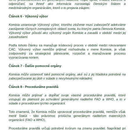
odporúčaní, sa ihneď ako informácia rozosielajú členským štátom a
medzinárodným organizáciám, ktoré o to prejavia záujem.
Článok 6 - Výkonný výbor
Komisia ustanovuje Výkonný výbor, ktorého zloženie musí zabezpečiť adekvátne
zastúpenie rôznych zemepisných oblastí sveta, ku ktorým patria členovia Komisie.
Výkonný výbor pôsobí ako výkonný orgán Komisie a zasadá v období medzi jej
zasadnutiami.
Podľa tohoto článku sa manažuje kódexový proces v období medzi rokovaniami
CAC. Výkonný výbor nemôže prijímať rozhodnutia v mene Komisie, je však
zodpovedný za strategické plánovanie, rozpočet a manažovanie procesu
vypracúvania noriem.
Článok 7 - Ďalšie pomocné orgány
Komisia môže ustanoviť také pomocné orgány, aké sú z jej hľadiska potrebné na
zabezpečovanie jej úloh v súlade s nevyhnutnými nákladmi.
Článok 8 - Procedurálne pravidlá
Komisia môže prijímať a dopĺňať svoje vlastné procedurálne pravidlá, ktoré
vstupujú do platnosti po schválení generálnymi riaditeľmi FAO a WHO, a to v
súlade s procedúrami týchto organizácií.
Toto znamená, že Komisia môže upravovať procedurálne pravidlá, nemôže však
meniť štatút - táto právomoc prislúcha generálnym riaditeľom materských
organizácií (FAO a WHO).
Procedurálne pravidlá určujú potrebné kvórum na zmenu pravidiel. Napríklad pri