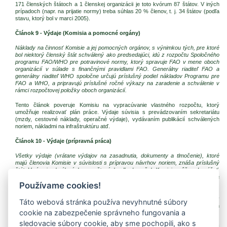
171 členských štátoch a 1 členskej organizácii je toto kvórum 87 štátov. V iných
prípadoch (napr. na prijatie normy) treba súhlas 20 % členov, t. j. 34 štátov (podľa
stavu, ktorý bol v marci 2005).
Článok 9 - Výdaje (Komisia a pomocné orgány)
Náklady na činnosť Komisie a jej pomocných orgánov, s výnimkou tých, pre ktoré
bol niektorý členský štát schválený ako predsedajúci, idú z rozpočtu Spoločného
programu FAO/WHO pre potravinové normy, ktorý spravuje FAO v mene oboch
organizácií v súlade s finančnými pravidlami FAO. Generálny riaditeľ FAO a
generálny riaditeľ WHO spoločne určujú príslušný podiel nákladov Programu pre
FAO a WHO, a pripravujú príslušné ročné výkazy na zaradenie a schválenie v
rámci rozpočtovej položky oboch organizácií.
Tento článok poveruje Komisiu na vypracúvanie vlastného rozpočtu, ktorý
umožňuje realizovať plán práce. Výdaje súvisia s prevádzovaním sekretariátu
(mzdy, cestovné náklady, operačné výdaje), vydávaním publikácií schválených
noriem, nákladmi na infraštruktúru atď.
Článok 10 - Výdaje (prípravná práca)
Všetky výdaje (vrátane výdajov na zasadnutia, dokumenty a tlmočenie), ktoré
majú členovia Komisie v súvislosti s prípravou návrhov noriem, znáša príslušný
štát. V rámci schválených rozpočtových odhadov však Komisia môže odporúčať,
aby sa určitá časť nákladov na práce, ktoré štát vykonáva v mene Komisie, uznala
Používame cookies!
za prevádzkové náklady Komisie.
Tento článok objasňuje, že výdaje súvisiace s činnosťou pomocných orgánov
Táto webová stránka používa nevyhnutné súbory
znáša hostiteľský štát (napr. preklady pracovných dokumentov). V niektorých
cookie na zabezpečenie správneho fungovania a
prípadoch môže tieto výdaje hradiť Komisia.
sledovacie súbory cookie, aby sme pochopili, ako s