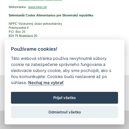
Webstránka :
www.mpsr.sk
Sekretariát Codex Alimentarius pre Slovenskú republiku
:
NPPC-Výskumný ústav potravinársky
Priemyselná 4
P.O. Box 25
824 75 Bratislava 26
Kontaktná osoba:
Používame cookies!
Ing. Danka Šalgovičová
Tel: +421 2 502 37 025
Táto webová stránka používa nevyhnutné súbory
cookie na zabezpečenie správneho fungovania a
E-mail:
danka.salgovicova
@nppc.sk
sledovacie súbory cookie, aby sme pochopili, ako s
ňou komunikujete. Cookies budú nastavené až po
súhlase.
Nechaj ma vybrať
tlačiť
|
mapa stránok
|
Vyhlásenie o prístupnosti
Copyright © 2026 Správca obsahu - Výskumný ústav potravinársky,
Priemyselná 4, 821 08 Bratislava
Prijať všetko
Dizajn a prevádzka -
Inštitút znalostného pôdohospodárstva a inovácií
.
Odmietnuť všetko