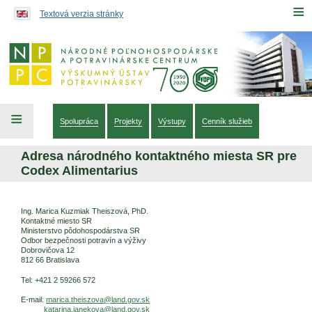
Preskočiť na obsah...
≡
Textová verzia stránky
≡
Spolupráca
Projekty
Výstupy
Cenník služieb
Adresa národného kontaktného miesta SR pre
Codex Alimentarius
Ing. Marica Kuzmiak Theiszová, PhD.
Kontaktné miesto SR
Ministerstvo pôdohospodárstva SR
Odbor bezpečnosti potravín a výživy
Dobrovičova 12
812 66 Bratislava
Tel: +421 2 59266 572
E-mail:
marica
.theiszova@land.gov.sk
katarina.janekova@land.gov.sk