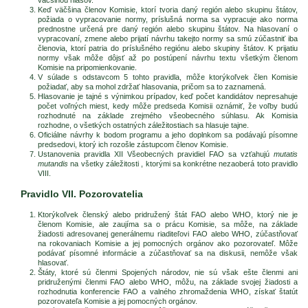
Keď väčšina členov Komisie, ktorí tvoria daný región alebo skupinu štátov,
požiada o vypracovanie normy, príslušná norma sa vypracuje ako norma
prednostne určená pre daný región alebo skupinu štátov. Na hlasovaní o
vypracovaní, zmene alebo prijatí návrhu takejto normy sa smú zúčastniť iba
členovia, ktorí patria do príslušného regiónu alebo skupiny štátov. K prijatiu
normy však môže dôjsť až po postúpení návrhu textu všetkým členom
Komisie na pripomienkovanie.
V súlade s odstavcom 5 tohto pravidla, môže ktorýkoľvek člen Komisie
požiadať, aby sa mohol zdržať hlasovania, pričom sa to zaznamená.
Hlasovanie je tajné s výnimkou prípadov, keď počet kandidátov nepresahuje
počet voľných miest, kedy môže predseda Komisii oznámiť, že voľby budú
rozhodnuté na základe zrejmého všeobecného súhlasu. Ak Komisia
rozhodne, o všetkých ostatných záležitostiach sa hlasuje tajne.
Oficiálne návrhy k bodom programu a jeho doplnkom sa podávajú písomne
predsedovi, ktorý ich rozošle zástupcom členov Komisie.
Ustanovenia pravidla XII Všeobecných pravidiel FAO sa vzťahujú
mutatis
mutandis
na všetky záležitosti , ktorými sa konkrétne nezaoberá toto pravidlo
VIII.
Pravidlo VII. Pozorovatelia
Ktorýkoľvek členský alebo pridružený štát FAO alebo WHO, ktorý nie je
členom Komisie, ale zaujíma sa o prácu Komisie, sa môže, na základe
žiadosti adresovanej generálnemu riaditeľovi FAO alebo WHO, zúčastňovať
na rokovaniach Komisie a jej pomocných orgánov ako pozorovateľ. Môže
podávať písomné informácie a zúčastňovať sa na diskusii, nemôže však
hlasovať.
Štáty, ktoré sú členmi Spojených národov, nie sú však ešte členmi ani
pridruženými členmi FAO alebo WHO, môžu, na základe svojej žiadosti a
rozhodnutia konferencie FAO a valného zhromaždenia WHO, získať štatút
pozorovateľa Komisie a jej pomocných orgánov.