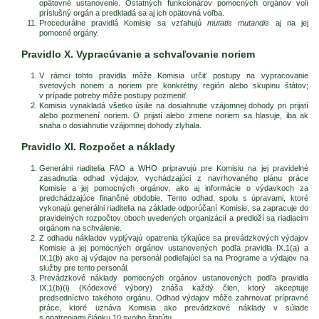
opätovné ustanovenie. Ostatných funkcionárov pomocných orgánov volí
príslušný orgán a predkladá sa aj ich opätovná voľba.
Procedurálne pravidlá Komisie sa vzťahujú
mutatis mutandis
aj na jej
pomocné orgány.
Pravidlo X. Vypracúvanie a schvaľovanie noriem
V rámci tohto pravidla môže Komisia určiť postupy na vypracovanie
svetových noriem a noriem pre konkrétny región alebo skupinu štátov;
v prípade potreby môže postupy pozmeniť.
Komisia vynakladá všetko úsilie na dosiahnutie vzájomnej dohody pri prijatí
alebo pozmenení noriem. O prijatí alebo zmene noriem sa hlasuje, iba ak
snaha o dosiahnutie vzájomnej dohody zlyhala.
Pravidlo XI. Rozpočet a náklady
Generálni riaditelia FAO a WHO pripravujú pre Komisiu na jej pravidelné
zasadnutia odhad výdajov, vychádzajúci z navrhovaného plánu práce
Komisie a jej pomocných orgánov, ako aj informácie o výdavkoch za
predchádzajúce finančné obdobie. Tento odhad, spolu s úpravami, ktoré
vykonajú generálni riaditelia na základe odporúčaní Komisie, sa zapracuje do
pravidelných rozpočtov oboch uvedených organizácií a predloží sa riadiacim
orgánom na schválenie.
Z odhadu nákladov vyplývajú opatrenia týkajúce sa prevádzkových výdajov
Komisie a jej pomocných orgánov ustanovených podľa pravidla IX.1(a) a
IX.1(b) ako aj výdajov na personál podieľajúci sa na Programe a výdajov na
služby pre tento personál.
Prevádzkové náklady pomocných orgánov ustanovených podľa pravidla
IX.1(b)(i) (Kódexové výbory) znáša každý člen, ktorý akceptuje
predsedníctvo takéhoto orgánu. Odhad výdajov môže zahrnovať prípravné
práce, ktoré uznáva Komisia ako prevádzkové náklady v súlade
s opatreniami článku 10 svojho štatútu.