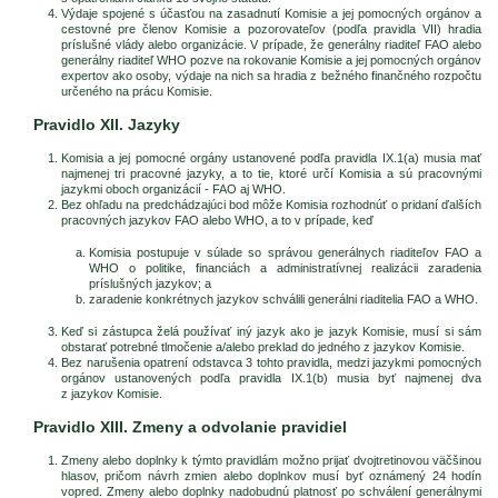
Výdaje spojené s účasťou na zasadnutí Komisie a jej pomocných orgánov a
cestovné pre členov Komisie a pozorovateľov (podľa pravidla VII) hradia
príslušné vlády alebo organizácie. V prípade, že generálny riaditeľ FAO alebo
generálny riaditeľ WHO pozve na rokovanie Komisie a jej pomocných orgánov
expertov ako osoby, výdaje na nich sa hradia z bežného finančného rozpočtu
určeného na prácu Komisie.
Pravidlo XII. Jazyky
Komisia a jej pomocné orgány ustanovené podľa pravidla IX.1(a) musia mať
najmenej tri pracovné jazyky, a to tie, ktoré určí Komisia a sú pracovnými
jazykmi oboch organizácií - FAO aj WHO.
Bez ohľadu na predchádzajúci bod môže Komisia rozhodnúť o pridaní ďalších
pracovných jazykov FAO alebo WHO, a to v prípade, keď
Komisia postupuje v súlade so správou generálnych riaditeľov FAO a
WHO o politike, financiách a administratívnej realizácii zaradenia
príslušných jazykov; a
zaradenie konkrétnych jazykov schválili generálni riaditelia FAO a WHO.
Keď si zástupca želá používať iný jazyk ako je jazyk Komisie, musí si sám
obstarať potrebné tlmočenie a/alebo preklad do jedného z jazykov Komisie.
Bez narušenia opatrení odstavca 3 tohto pravidla, medzi jazykmi pomocných
orgánov ustanovených podľa pravidla IX.1(b) musia byť najmenej dva
z jazykov Komisie.
Pravidlo XIII. Zmeny a odvolanie pravidiel
Zmeny alebo doplnky k týmto pravidlám možno prijať dvojtretinovou väčšinou
hlasov, pričom návrh zmien alebo doplnkov musí byť oznámený 24 hodín
vopred. Zmeny alebo doplnky nadobudnú platnosť po schválení generálnymi