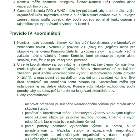
Komisia môže spomedzi delegátov členov Komisie určiť jedného alebo
viacerých hovorcov.
Generálni riaditelia FAO a WHO môžu byť požiadaní, aby z personálu svojich
organizácií určili tajomníka Komisie a ďalších funkcionárov ako aj svojich
zamestnancov podľa potreby, aby podľa potreby pomáhali funkcionárom a
tajomníkovi pri vykonávaní povinností v Komisii.
Pravidlo IV Koordinátori
Komisia môže spomedzi členov Komisie určiť koordinátora pre ktorúkoľvek
zemepisnú oblasť uvedenú v pravidle V.1 (ďalej len „región“) alebo pre
skupinu vymenovanú Komisiou (ďalej len „skupina štátov“), a to vždy, keď na
základe návrhu väčšiny členov Komisie, ktorí predstavujú región alebo
skupinu, zistí, že je to pri určitej práci potrebné.
Určenie koordinátorov sa robí výlučne na návrh väčšiny členov Komisie, ktorí
tvoria región alebo skupinu príslušných štátov. Nominovaní sú na každom
zasadaní príslušného koordinačného výboru, ustanoveného podľa pravidla
XI.1(b)(ii), a ustanovení sú na ďalšom pravidelnom zasadaní Komisie. Svoj
úrad zastávajú od skončenia tohto zasadnutia. Koordinátori môžu byť
ustanovení aj na ďalšie obdobie. Komisia robí takéto rozhodnutia podľa
potreby, aby sa zabezpečila kontinuita fungovania koordinátorov.
Úlohy koordinátorov:
menovať predsedu príslušného koordinačného výboru pre región alebo
skupinu štátov;
pomáhať a koordinovať prácu kódexových výborov vo svojom regióne
alebo skupine štátov pri príprave návrhov noriem, smerníc a iných
odporúčaní, ktoré majú byť predložené Komisii;
podľa potreby pomáhať Výkonnému výboru a Komisii, a to
poradenstvom z hľadiska štátov a uznávaných regionálnych
medzivládnych a mimovládnych organizácií v danom regióne,
o záležitostiach, ktoré sú predmetom záujmu alebo diskusie.