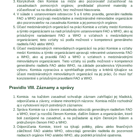
Ktorýkoľvek člen Komisie sa môže ako pozorovateľ zúčastňovať na
zasadnutiach pomocných orgánov, predkladať písomné materiály a
zúčastňovať sa na diskusiách, bez možnosti hlasovania.
V súlade s ustanoveniami odstavcov 5 a 6 tohto pravidla, generálni riaditelia
FAO a WHO pozývajú medzivládne a medzinárodné mimovládne organizácie
ako pozorovateľov na zasadnutia Komisie a jej pomocných orgánov.
Účasť medzinárodných organizácií na práci Komisie a vzťahy medzi Komisiou
a týmito organizáciami sa riadi príslušnými ustanoveniami FAO a WHO, ako aj
príslušnými nariadeniami FAO a WHO o vzťahoch s medzivládnymi
organizáciami; tieto vzťahy sú podľa možnosti v kompetencii generálneho
riaditeľa FAO alebo WHO.
Účasť medzinárodných mimovládnych organizácií na práci Komisie a vzťahy
medzi Komisiou a týmito organizáciami upravujú relevantné ustanovenia FAO
a WHO, ako aj pravidlá FAO a WHO o vzťahoch s medzinárodnými
mimovládnymi organizáciami. Tieto vzťahy sú podľa možnosti v kompetencii
generálneho riaditeľa FAO alebo WHO, na základe poradenstva Výkonného
výboru. Komisia vypracúva a sprehľadňuje princípy a kritériá týkajúce sa
účasti medzinárodných mimovládnych organizácií na jej práci, čo musí byť
konzistentné s príslušnými pravidlami FAO a WHO.
Pravidlo VIII. Záznamy a správy
Komisia na každom zasadnutí schvaľuje záznam zahŕňajúci jej hľadiská,
odporúčania a závery, vrátane minoritných názorov. Komisia môže rozhodnúť
aj o vyhotovení iných potrebných záznamov.
Správa Komisie sa v závere zasadnutia odovzdá generálnym riaditeľom FAO
a WHO, ktorí ju rozošlú členom Komisie, ďalším štátom a organizáciám, ktoré
boli zastúpené na zasadnutí, a na požiadanie aj iným členským štátom a
pridruženým členom FAO a WHO.
Odporúčania Komisie, ktoré sa týkajú politiky, plánu alebo finančných
záležitostí FAO a/alebo WHO, odovzdajú generálni riaditelia do pozornosti
riadiacich orgánov FAO a/alebo WHO, aby podnikli príslušné opatrenia.