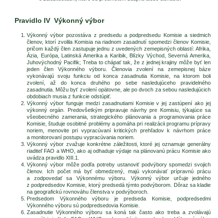
Pravidlo IV Výkonný výbor
Výkonný výbor pozostáva z predsedu a podpredsedu Komisie a siedmich
členov, ktorí zvolila Komisia na riadnom zasadnutí spomedzi členov Komisie,
pričom každý člen zastupuje jednu z uvedených zemepisných oblastí: Afrika,
Ázia, Európa, Latinská Amerika a Karibik, Blízky Východ, Severná Amerika,
Juhovýchodný Pacifik; Treba to chápať tak, že z jednej krajiny môže byť len
jeden člen Výkonného výboru. Členovia zvolení na zemepisnej báze
vykonávajú svoju funkciu od konca zasadnutia Komisie, na ktorom boli
zvolení, až do konca druhého po sebe nasledujúceho pravidelného
zasadnutia. Môžu byť zvolení opätovne, ale po dvoch za sebou nasledujúcich
obdobiach musia z funkcie odstúpiť.
Výkonný výbor funguje medzi zasadnutiami Komisie v jej zastúpení ako jej
výkonný orgán. Predovšetkým pripravuje návrhy pre Komisiu, týkajúce sa
všeobecného zamerania, strategického plánovania a programovania práce
Komisie, študuje osobitné problémy a pomáha pri realizácii programu prípravy
noriem, menovite pri vypracúvaní kritických prehľadov k návrhom práce
a monitorovaní postupu vypracúvania noriem.
Výkonný výbor zvažuje konkrétne záležitosti, ktoré jej oznamuje generálny
riaditeľ FAO a WHO, ako aj odhaduje výdaje na plánovanú prácu Komisie ako
uvádza pravidlo XIII.1.
Výkonný výbor môže podľa potreby ustanoviť podvýbory spomedzi svojich
členov. Ich počet má byť obmedzený, majú vykonávať prípravnú prácu
a zodpovedať sa Výkonnému výboru. Výkonný výbor určuje jedného
z podpredsedov Komisie, ktorý predsedá týmto podvýborom. Dôraz sa kladie
na geografickú rovnováhu členstva v podvýboroch.
Predsedom Výkonného výboru je predseda Komisie, podpredsedmi
Výkonného výboru sú podpredsedovia Komisie.
Zasadnutie Výkonného výboru sa koná tak často ako treba a zvolávajú