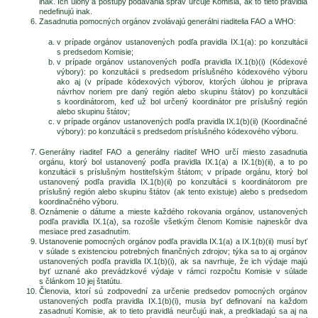
inak. Ich úlohy a postupy podávania správ určuje Komisia, ak to tieto pravidlá
nedefinujú inak.
Zasadnutia pomocných orgánov zvolávajú generálni riaditelia FAO a WHO:
v prípade orgánov ustanovených podľa pravidla IX.1(a): po konzultácii
s predsedom Komisie;
v prípade orgánov ustanovených podľa pravidla IX.1(b)(i) (Kódexové
výbory): po konzultácii s predsedom príslušného kódexového výboru
ako aj (v prípade kódexových výborov, ktorých úlohou je príprava
návrhov noriem pre daný región alebo skupinu štátov) po konzultácii
s koordinátorom, keď už bol určený koordinátor pre príslušný región
alebo skupinu štátov;
v prípade orgánov ustanovených podľa pravidla IX.1(b)(ii) (Koordinačné
výbory): po konzultácii s predsedom príslušného kódexového výboru.
Generálny riaditeľ FAO a generálny riaditeľ WHO určí miesto zasadnutia
orgánu, ktorý bol ustanovený podľa pravidla IX.1(a) a IX.1(b)(ii), a to po
konzultácii s príslušným hostiteľským štátom; v prípade orgánu, ktorý bol
ustanovený podľa pravidla IX.1(b)(ii) po konzultácii s koordinátorom pre
príslušný región alebo skupinu štátov (ak tento existuje) alebo s predsedom
koordinačného výboru.
Oznámenie o dátume a mieste každého rokovania orgánov, ustanovených
podľa pravidla IX.1(a), sa rozošle všetkým členom Komisie najneskôr dva
mesiace pred zasadnutím.
Ustanovenie pomocných orgánov podľa pravidla IX.1(a) a IX.1(b)(ii) musí byť
v súlade s existenciou potrebných finančných zdrojov; týka sa to aj orgánov
ustanovených podľa pravidla IX.1(b)(i), ak sa navrhuje, že ich výdaje majú
byť uznané ako prevádzkové výdaje v rámci rozpočtu Komisie v súlade
s článkom 10 jej štatútu.
Členovia, ktorí sú zodpovední za určenie predsedov pomocných orgánov
ustanovených podľa pravidla IX.1(b)(i), musia byť definovaní na každom
zasadnutí Komisie, ak to tieto pravidlá neurčujú inak, a predkladajú sa aj na