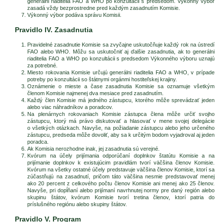
generálni riaditelia FAO a WHO po konzultácii s predsedom. Výkonný výbor
zasadá vždy bezprostredne pred každým zasadnutím Komisie.
Výkonný výbor podáva správu Komisii.
Pravidlo IV. Zasadnutia
Pravidelné zasadnutie Komisie sa zvyčajne uskutočňuje každý rok na ústredí
FAO alebo WHO. Môžu sa uskutočniť aj ďalšie zasadnutia, ak to generálni
riaditelia FAO a WHO po konzultácii s predsedom Výkonného výboru uznajú
za potrebné.
Miesto rokovania Komisie určujú generálni riaditelia FAO a WHO, v prípade
potreby po konzultácii so štátnymi orgánmi hostiteľskej krajiny.
Oznámenie o mieste a čase zasadnutia Komisie sa oznamuje všetkým
členom Komisie najmenej dva mesiace pred zasadnutím.
Každý člen Komisie má jedného zástupcu, ktorého môže sprevádzať jeden
alebo viac náhradníkov a poradcov.
Na plenárnych rokovaniach Komisie zástupca člena môže určiť svojho
zástupcu, ktorý má právo diskutovať a hlasovať v mene svojej delegácie
o všetkých otázkach. Navyše, na požiadanie zástupcu alebo jeho určeného
zástupcu, predseda môže dovoliť, aby sa k určitým bodom vyjadroval aj jeden
poradca.
Ak Komisia nerozhodne inak, jej zasadnutia sú verejné.
Kvórum na účely prijímania odporúčaní doplnkov štatútu Komisie a na
prijímanie doplnkov k existujúcim pravidlám tvorí väčšina členov Komisie.
Kvórum na všetky ostatné účely predstavuje väčšina členov Komisie, ktorí sa
zúčastňujú na zasadnutí, pričom táto väčšina nesmie predstavovať menej
ako 20 percent z celkového počtu členov Komisie ani menej ako 25 členov.
Navyše, pri dopĺňaní alebo prijímaní navrhnutej normy pre daný región alebo
skupinu štátov, kvórum Komisie tvorí tretina členov, ktorí patria do
príslušného regiónu alebo skupiny štátov.
Pravidlo V. Program