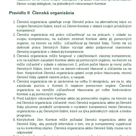
členov svojej delegácie, na jednotlivých rokovaniach Komisie.
Pravidlo II Členská organizácia
Členská organizácia uplatňuje svoje členské práva na alternatívnej báze so
svojimi členskými štátmi, ktoré sú členmi Komisie v oblasti svojich príslušných
kompetencií.
Členská organizácia má právo zúčastňovať sa na prácach, v súlade so
svojou kompetenciou, na každom stretnutí Komisie alebo jej pomocných
orgánov, na ktorom sa môžu zúčastňovať jej členské štáty. Týmto nie sú
dotknuté práva členských štátov rozvíjať alebo podporovať stanovisko
členskej organizácie v oblasti jej kompetencie.
Členská organizácia môže fungovať v záležitostiach vlastnej kompetencie,
a to na každom zasadaní Komisie alebo jej pomocných orgánov, na ktorom sa
môže zúčastniť v súlade s odstavcom 2, pričom počet hlasov je rovný počtu
členských štátov, ktoré smú na danom rokovaní hlasovať a zúčastnia sa na
ňom. Kedykoľvek členská organizácia uplatní svoje právo hlasovania, nesmú
členské štáty uplatniť vlastné právo, a naopak.
Členská organizácia nie je oprávnená na voľbu či designáciu, ani na to, aby
zastávala pozíciu v Komisii či nejakom pomocnom orgáne. Členská
organizácia sa nemôže zúčastňovať hlasovania pri voľbe funkcionárov
Komisie a jej pomocných orgánov.
Pred každým rokovaním Komisie alebo jej pomocného orgánu, na ktorom sa
má členská organizácia zúčastniť, musí členská organizácia alebo jej členské
štáty písomne predložiť oznámenie o rozdelení kompetencií medzi členskou
organizáciou a jej členskými štátmi, ktoré sa týka jednotlivých otázok a bodov
programu.
Ktorýkoľvek člen Komisie môže požiadať členskú organizáciu alebo jej
členské štáty, aby poskytli informácie o tom, kto je kompetentný vyjadrovať
sa ku konkrétnej otázke. Členská organizácia alebo členské štáty musia na to
odpovedať.