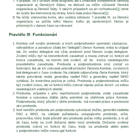
V prípade, že v určitom bode programu ide o zmiešané kompetencie členskej
organizácie aj členských štátov, na diskusii sa môže zúčastniť členská
organizácia aj členské štáty. V takých prípadoch sa pri rozhodovaní
[1]
berie
do úvahy iba intervencia tej strany, ktorá mala právo hlasovať
[2]
.
Na účely stanovenia kvóra, ako uvádza odstavec 7 pravidla VI, za členskú
organizáciu sa počíta toľko hlasov, koľko jej oprávnených členov je
prítomných v danom čase na rokovaní.
Pravidlo III Funkcionári
Komisia volí svojho predsedu a troch podpredsedov spomedzi zástupcov,
náhradníkov a poradcov (ďalej len “delegáti”) členov Komisie; treba to chápať
tak, že vedúci delegácie má vždy prednosť pred členom svojej delegácie.
Zvolení môžu byť na ktoromkoľvek zasadnutí a musia zotrvať vo funkcii od
konca zasadnutia, na ktorom boli zvolení, až do konca nasledujúceho
pravidelného zasadnutia. Predseda a podpredsedovia smú zostať vo
funkciách, iba ak ich zotrvanie potvrdili príslušní členovia Komisie, za ktorých
boli delegovaní v čase zvolenia. Na základe odporučenia člena Komisie, ktorý
takéto potvrdenie nedal, generálny riaditeľ FAO a generálny riaditeľ WHO
vyhlásia, že konkrétna pozícia je voľná. Predseda a podpredsedovia môžu
byť zvolení znovu, ale vo funkcii môžu zotrvať najviac počas dvoch za sebou
nasledujúcich volebných období.
Predseda, prípadne v jeho neprítomnosti podpredseda, vedie zasadnutie
Komisie a vykonáva ďalšie úlohy potrebné na uľahčenie práce Komisie.
Podpredseda, ktorý pôsobí v úlohe predsedu má rovnaké práva a povinnosti
ako predseda.
Keď nemôže predseda ani podpredseda vykonávať službu, generálni riaditelia
FAO a WHO, na základe požiadavky ustupujúceho predsedu, určia
pracovníka, ktorý bude pôsobiť ako predseda počas voľby predsedu, a to až
do času, kedy sa zvolí dočasný alebo nový predseda. Dočasne zvolený
predseda zotrvá vo funkcii do času, kedy sa predseda alebo jeden
z podpredsedov môže znova ujať funkcie.