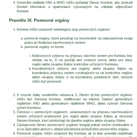
Generálni riaditelia FAO a WHO môžu požiadať členov Komisie, aby poskytli
Komisii informácie o opatreniach vykonaných na základe odporúčaní
Komisie.
Pravidlo IX. Pomocné orgány
Komisia môže ustanoviť nasledujúce typy pomocných orgánov:
pomocné orgány, ktoré považuje za nevyhnutné na zabezpečenie svojej
práce pri finalizácii navrhovaných noriem;
pomocné orgány vo forme:
Kódexových výborov na prípravu návrhov noriem pre Komisiu bez
ohľadu na to, či sa použijú ako svetové normy alebo pre daný
región alebo skupinu štátov konkrétne určených Komisiou.
Koordinačných výborov pre regióny alebo skupiny štátov na
koordináciu prípravy noriem vzťahujúcich sa na konkrétne regióny
alebo skupiny štátov a na koordináciu podobných úloh, ktorými
môžu byť poverené.
V zmysle ďalej uvedeného odstavca 3, členmi týchto pomocných orgánov
môžu byť členovia Komisie, notifikovaní na vlastnú žiadosť generálnym
riaditeľom FAO alebo generálnym riaditeľom WHO, alebo vybraní členovia
určení Komisiou.
Členstvo v pomocných orgánoch, ustanovených na prípravu navrhovaných
noriem určených prednostne pre región alebo skupinu štátov, je otvorené
členom Komisie, ktorí prislúchajú do daného regiónu alebo skupiny štátov.
Zástupcovia členov pomocných orgánov fungujú pokiaľ možno kontinuálne a
sú to špecialisti aktívni v oblasti pôsobnosti príslušného pomocného orgánu.
Pomocné orgány môže ustanoviť iba Komisia, ak to tieto pravidlá nedefinujú