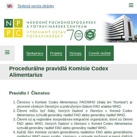
Preskočiť na obsah...
≡
Textová verzia stránky
≡
Spolupráca
Projekty
Výstupy
Cenník služieb
Procedurálne pravidlá Komisie Codex
Alimentarius
Pravidlo I Členstvo
Členstvo v Komisie Codex Alimentarius FAO/WHO (ďalej len “Komisia”) je
otvorené všetkým členským a pridruženým štátom FAO a/alebo WHO.
Členmi môžu byť štáty, ktorých žiadosť o členstvo v Komisii Codex
Alimentarius schválil generálny riaditeľ FAO alebo generálny riaditeľ WHO.
Členmi sú aj regionálne hospodárske integračné organizácie, ktoré sú členmi
FAO alebo WHO, ktorých žiadosť o členstvo v Komisii Codex Alimentarius
schválil generálny riaditeľ FAO alebo generálny riaditeľ WHO.
Každý člen Komisie oznámi generálnemu riaditeľovi FAO alebo generálnemu
riaditeľovi WHO meno svojho zástupcu, v prípade možnosti aj mená ďalších