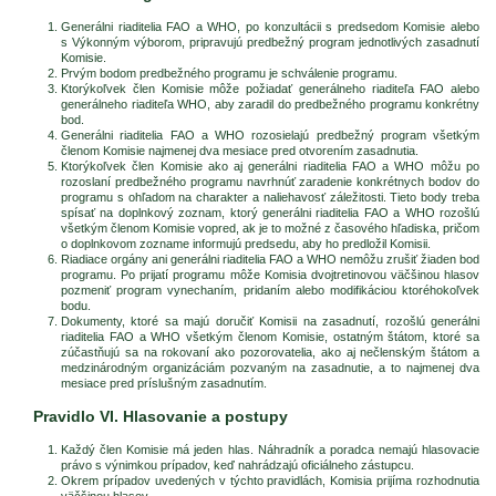
Generálni riaditelia FAO a WHO, po konzultácii s predsedom Komisie alebo
s Výkonným výborom, pripravujú predbežný program jednotlivých zasadnutí
Komisie.
Prvým bodom predbežného programu je schválenie programu.
Ktorýkoľvek člen Komisie môže požiadať generálneho riaditeľa FAO alebo
generálneho riaditeľa WHO, aby zaradil do predbežného programu konkrétny
bod.
Generálni riaditelia FAO a WHO rozosielajú predbežný program všetkým
členom Komisie najmenej dva mesiace pred otvorením zasadnutia.
Ktorýkoľvek člen Komisie ako aj generálni riaditelia FAO a WHO môžu po
rozoslaní predbežného programu navrhnúť zaradenie konkrétnych bodov do
programu s ohľadom na charakter a naliehavosť záležitosti. Tieto body treba
spísať na doplnkový zoznam, ktorý generálni riaditelia FAO a WHO rozošlú
všetkým členom Komisie vopred, ak je to možné z časového hľadiska, pričom
o doplnkovom zozname informujú predsedu, aby ho predložil Komisii.
Riadiace orgány ani generálni riaditelia FAO a WHO nemôžu zrušiť žiaden bod
programu. Po prijatí programu môže Komisia dvojtretinovou väčšinou hlasov
pozmeniť program vynechaním, pridaním alebo modifikáciou ktoréhokoľvek
bodu.
Dokumenty, ktoré sa majú doručiť Komisii na zasadnutí, rozošlú generálni
riaditelia FAO a WHO všetkým členom Komisie, ostatným štátom, ktoré sa
zúčastňujú sa na rokovaní ako pozorovatelia, ako aj nečlenským štátom a
medzinárodným organizáciám pozvaným na zasadnutie, a to najmenej dva
mesiace pred príslušným zasadnutím.
Pravidlo VI. Hlasovanie a postupy
Každý člen Komisie má jeden hlas. Náhradník a poradca nemajú hlasovacie
právo s výnimkou prípadov, keď nahrádzajú oficiálneho zástupcu.
Okrem prípadov uvedených v týchto pravidlách, Komisia prijíma rozhodnutia
väčšinou hlasov.