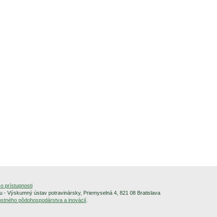
o prístupnosti
 - Výskumný ústav potravinársky, Priemyselná 4, 821 08 Bratislava
alostného pôdohospodárstva a inovácií
.