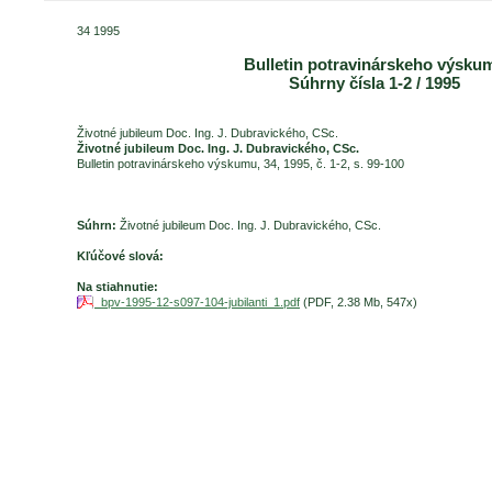
34 1995
Bulletin potravinárskeho výsku
Súhrny čísla 1-2 / 1995
Životné jubileum Doc. Ing. J. Dubravického, CSc.
Životné jubileum Doc. Ing. J. Dubravického, CSc.
Bulletin potravinárskeho výskumu, 34, 1995, č. 1-2, s. 99-100
Súhrn:
Životné jubileum Doc. Ing. J. Dubravického, CSc.
Kľúčové slová:
Na stiahnutie:
bpv-1995-12-s097-104-jubilanti_1.pdf
(PDF, 2.38 Mb, 547x)