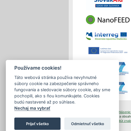
Používame cookies!
Táto webová stránka používa nevyhnutné
súbory cookie na zabezpečenie správneho
fungovania a sledovacie súbory cookie, aby sme
pochopili, ako s ňou komunikujete. Cookies
budú nastavené až po súhlase.
Nechaj ma vybrať
tlačiť
|
mapa stránok
|
Vyhlásenie 
Copyright © 2026 Správca obsahu
Dizajn a prevádzka -
Inštitút zn
Prijať všetko
Odmietnuť všetko