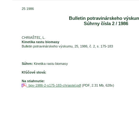
25 1986
Bulletin potravinárskeho výsku
Súhrny čísla 2 / 1986
CHRIAŠTEĽ, L.
Kinetika rastu biomasy
Bulletin potravinárskeho výskumu, 25, 1986, č. 2, s. 175-183
Súhrn:
Kinetika rastu biomasy
Kľúčové slová:
Na stiahnutie:
bpv-1986-2-s175-183-chriastel.pdf
(PDF, 2.31 Mb, 628x)