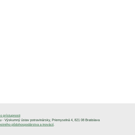
o prístupnosti
 - Výskumný ústav potravinársky, Priemyselná 4, 821 08 Bratislava
alostného pôdohospodárstva a inovácií
.