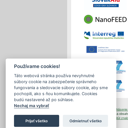
Používame cookies!
Táto webová stránka používa nevyhnutné
súbory cookie na zabezpečenie správneho
fungovania a sledovacie súbory cookie, aby sme
pochopili, ako s ňou komunikujete. Cookies
budú nastavené až po súhlase.
Nechaj ma vybrať
tlačiť
|
mapa stránok
|
Vyhlásenie 
Copyright © 2026 Správca obsahu
Dizajn a prevádzka -
Inštitút zn
Prijať všetko
Odmietnuť všetko