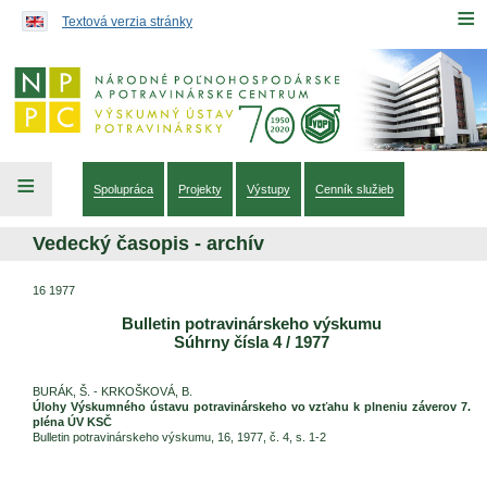
Preskočiť na obsah...
≡
Textová verzia stránky
≡
Spolupráca
Projekty
Výstupy
Cenník služieb
Vedecký časopis - archív
16 1977
Bulletin potravinárskeho výskumu
Súhrny čísla 4 / 1977
BURÁK, Š. - KRKOŠKOVÁ, B.
Úlohy Výskumného ústavu potravinárskeho vo vzťahu k plneniu záverov 7.
pléna ÚV KSČ
Bulletin potravinárskeho výskumu, 16, 1977, č. 4, s. 1-2