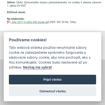
Súhrn:
Úlohy Výskumného ústavu potravinárskeho vo vzťahu k plneniu záverov
7. pléna ÚV KSČ
Kľúčové slová:
Na stiahnutie:
bpv-1977-4-s001-002-burak.pdf
(PDF, 957.33 Kb, 720x)
Používame cookies!
tlačiť
|
mapa stránok
|
Vyhlásenie o prístupnosti
Copyright © 2026 Správca obsahu - Výskumný ústav potravinársky,
Táto webová stránka používa nevyhnutné súbory
Priemyselná 4, 821 08 Bratislava
Dizajn a prevádzka -
Inštitút znalostného pôdohospodárstva a inovácií
.
cookie na zabezpečenie správneho fungovania a
sledovacie súbory cookie, aby sme pochopili, ako s
ňou komunikujete. Cookies budú nastavené až po
súhlase.
Nechaj ma vybrať
Prijať všetko
Odmietnuť všetko