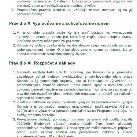
opätovné ustanovenie. Ostatných funkcionárov pomocných orgánov volí
príslušný orgán a predkladá sa aj ich opätovná voľba.
Procedurálne pravidlá Komisie sa vzťahujú
mutatis mutandis
aj na jej
pomocné orgány.
Pravidlo X. Vypracúvanie a schvaľovanie noriem
V rámci tohto pravidla môže Komisia určiť postupy na vypracovanie
svetových noriem a noriem pre konkrétny región alebo skupinu štátov;
v prípade potreby môže postupy pozmeniť.
Komisia vynakladá všetko úsilie na dosiahnutie vzájomnej dohody pri prijatí
alebo pozmenení noriem. O prijatí alebo zmene noriem sa hlasuje, iba ak
snaha o dosiahnutie vzájomnej dohody zlyhala.
Pravidlo XI. Rozpočet a náklady
Generálni riaditelia FAO a WHO pripravujú pre Komisiu na jej pravidelné
zasadnutia odhad výdajov, vychádzajúci z navrhovaného plánu práce
Komisie a jej pomocných orgánov, ako aj informácie o výdavkoch za
predchádzajúce finančné obdobie. Tento odhad, spolu s úpravami, ktoré
vykonajú generálni riaditelia na základe odporúčaní Komisie, sa zapracuje do
pravidelných rozpočtov oboch uvedených organizácií a predloží sa riadiacim
orgánom na schválenie.
Z odhadu nákladov vyplývajú opatrenia týkajúce sa prevádzkových výdajov
Komisie a jej pomocných orgánov ustanovených podľa pravidla IX.1(a) a
IX.1(b) ako aj výdajov na personál podieľajúci sa na Programe a výdajov na
služby pre tento personál.
Prevádzkové náklady pomocných orgánov ustanovených podľa pravidla
IX.1(b)(i) (Kódexové výbory) znáša každý člen, ktorý akceptuje
predsedníctvo takéhoto orgánu. Odhad výdajov môže zahrnovať prípravné
práce, ktoré uznáva Komisia ako prevádzkové náklady v súlade
s opatreniami článku 10 svojho štatútu.