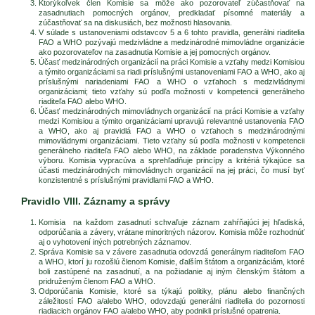
Ktorýkoľvek člen Komisie sa môže ako pozorovateľ zúčastňovať na
zasadnutiach pomocných orgánov, predkladať písomné materiály a
zúčastňovať sa na diskusiách, bez možnosti hlasovania.
V súlade s ustanoveniami odstavcov 5 a 6 tohto pravidla, generálni riaditelia
FAO a WHO pozývajú medzivládne a medzinárodné mimovládne organizácie
ako pozorovateľov na zasadnutia Komisie a jej pomocných orgánov.
Účasť medzinárodných organizácií na práci Komisie a vzťahy medzi Komisiou
a týmito organizáciami sa riadi príslušnými ustanoveniami FAO a WHO, ako aj
príslušnými nariadeniami FAO a WHO o vzťahoch s medzivládnymi
organizáciami; tieto vzťahy sú podľa možnosti v kompetencii generálneho
riaditeľa FAO alebo WHO.
Účasť medzinárodných mimovládnych organizácií na práci Komisie a vzťahy
medzi Komisiou a týmito organizáciami upravujú relevantné ustanovenia FAO
a WHO, ako aj pravidlá FAO a WHO o vzťahoch s medzinárodnými
mimovládnymi organizáciami. Tieto vzťahy sú podľa možnosti v kompetencii
generálneho riaditeľa FAO alebo WHO, na základe poradenstva Výkonného
výboru. Komisia vypracúva a sprehľadňuje princípy a kritériá týkajúce sa
účasti medzinárodných mimovládnych organizácií na jej práci, čo musí byť
konzistentné s príslušnými pravidlami FAO a WHO.
Pravidlo VIII. Záznamy a správy
Komisia na každom zasadnutí schvaľuje záznam zahŕňajúci jej hľadiská,
odporúčania a závery, vrátane minoritných názorov. Komisia môže rozhodnúť
aj o vyhotovení iných potrebných záznamov.
Správa Komisie sa v závere zasadnutia odovzdá generálnym riaditeľom FAO
a WHO, ktorí ju rozošlú členom Komisie, ďalším štátom a organizáciám, ktoré
boli zastúpené na zasadnutí, a na požiadanie aj iným členským štátom a
pridruženým členom FAO a WHO.
Odporúčania Komisie, ktoré sa týkajú politiky, plánu alebo finančných
záležitostí FAO a/alebo WHO, odovzdajú generálni riaditelia do pozornosti
riadiacich orgánov FAO a/alebo WHO, aby podnikli príslušné opatrenia.