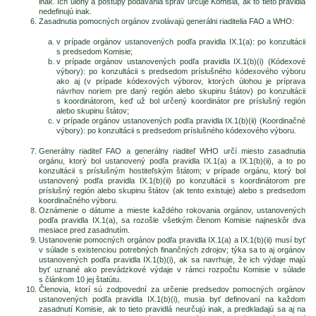
inak. Ich úlohy a postupy podávania správ určuje Komisia, ak to tieto pravidlá
nedefinujú inak.
Zasadnutia pomocných orgánov zvolávajú generálni riaditelia FAO a WHO:
v prípade orgánov ustanovených podľa pravidla IX.1(a): po konzultácii
s predsedom Komisie;
v prípade orgánov ustanovených podľa pravidla IX.1(b)(i) (Kódexové
výbory): po konzultácii s predsedom príslušného kódexového výboru
ako aj (v prípade kódexových výborov, ktorých úlohou je príprava
návrhov noriem pre daný región alebo skupinu štátov) po konzultácii
s koordinátorom, keď už bol určený koordinátor pre príslušný región
alebo skupinu štátov;
v prípade orgánov ustanovených podľa pravidla IX.1(b)(ii) (Koordinačné
výbory): po konzultácii s predsedom príslušného kódexového výboru.
Generálny riaditeľ FAO a generálny riaditeľ WHO určí miesto zasadnutia
orgánu, ktorý bol ustanovený podľa pravidla IX.1(a) a IX.1(b)(ii), a to po
konzultácii s príslušným hostiteľským štátom; v prípade orgánu, ktorý bol
ustanovený podľa pravidla IX.1(b)(ii) po konzultácii s koordinátorom pre
príslušný región alebo skupinu štátov (ak tento existuje) alebo s predsedom
koordinačného výboru.
Oznámenie o dátume a mieste každého rokovania orgánov, ustanovených
podľa pravidla IX.1(a), sa rozošle všetkým členom Komisie najneskôr dva
mesiace pred zasadnutím.
Ustanovenie pomocných orgánov podľa pravidla IX.1(a) a IX.1(b)(ii) musí byť
v súlade s existenciou potrebných finančných zdrojov; týka sa to aj orgánov
ustanovených podľa pravidla IX.1(b)(i), ak sa navrhuje, že ich výdaje majú
byť uznané ako prevádzkové výdaje v rámci rozpočtu Komisie v súlade
s článkom 10 jej štatútu.
Členovia, ktorí sú zodpovední za určenie predsedov pomocných orgánov
ustanovených podľa pravidla IX.1(b)(i), musia byť definovaní na každom
zasadnutí Komisie, ak to tieto pravidlá neurčujú inak, a predkladajú sa aj na