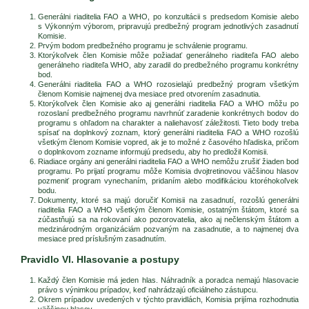
Generálni riaditelia FAO a WHO, po konzultácii s predsedom Komisie alebo
s Výkonným výborom, pripravujú predbežný program jednotlivých zasadnutí
Komisie.
Prvým bodom predbežného programu je schválenie programu.
Ktorýkoľvek člen Komisie môže požiadať generálneho riaditeľa FAO alebo
generálneho riaditeľa WHO, aby zaradil do predbežného programu konkrétny
bod.
Generálni riaditelia FAO a WHO rozosielajú predbežný program všetkým
členom Komisie najmenej dva mesiace pred otvorením zasadnutia.
Ktorýkoľvek člen Komisie ako aj generálni riaditelia FAO a WHO môžu po
rozoslaní predbežného programu navrhnúť zaradenie konkrétnych bodov do
programu s ohľadom na charakter a naliehavosť záležitosti. Tieto body treba
spísať na doplnkový zoznam, ktorý generálni riaditelia FAO a WHO rozošlú
všetkým členom Komisie vopred, ak je to možné z časového hľadiska, pričom
o doplnkovom zozname informujú predsedu, aby ho predložil Komisii.
Riadiace orgány ani generálni riaditelia FAO a WHO nemôžu zrušiť žiaden bod
programu. Po prijatí programu môže Komisia dvojtretinovou väčšinou hlasov
pozmeniť program vynechaním, pridaním alebo modifikáciou ktoréhokoľvek
bodu.
Dokumenty, ktoré sa majú doručiť Komisii na zasadnutí, rozošlú generálni
riaditelia FAO a WHO všetkým členom Komisie, ostatným štátom, ktoré sa
zúčastňujú sa na rokovaní ako pozorovatelia, ako aj nečlenským štátom a
medzinárodným organizáciám pozvaným na zasadnutie, a to najmenej dva
mesiace pred príslušným zasadnutím.
Pravidlo VI. Hlasovanie a postupy
Každý člen Komisie má jeden hlas. Náhradník a poradca nemajú hlasovacie
právo s výnimkou prípadov, keď nahrádzajú oficiálneho zástupcu.
Okrem prípadov uvedených v týchto pravidlách, Komisia prijíma rozhodnutia
väčšinou hlasov.