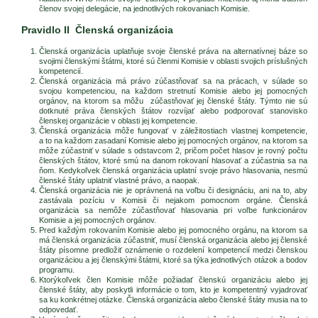
členov svojej delegácie, na jednotlivých rokovaniach Komisie.
Pravidlo II Členská organizácia
Členská organizácia uplatňuje svoje členské práva na alternatívnej báze so
svojimi členskými štátmi, ktoré sú členmi Komisie v oblasti svojich príslušných
kompetencií.
Členská organizácia má právo zúčastňovať sa na prácach, v súlade so
svojou kompetenciou, na každom stretnutí Komisie alebo jej pomocných
orgánov, na ktorom sa môžu zúčastňovať jej členské štáty. Týmto nie sú
dotknuté práva členských štátov rozvíjať alebo podporovať stanovisko
členskej organizácie v oblasti jej kompetencie.
Členská organizácia môže fungovať v záležitostiach vlastnej kompetencie,
a to na každom zasadaní Komisie alebo jej pomocných orgánov, na ktorom sa
môže zúčastniť v súlade s odstavcom 2, pričom počet hlasov je rovný počtu
členských štátov, ktoré smú na danom rokovaní hlasovať a zúčastnia sa na
ňom. Kedykoľvek členská organizácia uplatní svoje právo hlasovania, nesmú
členské štáty uplatniť vlastné právo, a naopak.
Členská organizácia nie je oprávnená na voľbu či designáciu, ani na to, aby
zastávala pozíciu v Komisii či nejakom pomocnom orgáne. Členská
organizácia sa nemôže zúčastňovať hlasovania pri voľbe funkcionárov
Komisie a jej pomocných orgánov.
Pred každým rokovaním Komisie alebo jej pomocného orgánu, na ktorom sa
má členská organizácia zúčastniť, musí členská organizácia alebo jej členské
štáty písomne predložiť oznámenie o rozdelení kompetencií medzi členskou
organizáciou a jej členskými štátmi, ktoré sa týka jednotlivých otázok a bodov
programu.
Ktorýkoľvek člen Komisie môže požiadať členskú organizáciu alebo jej
členské štáty, aby poskytli informácie o tom, kto je kompetentný vyjadrovať
sa ku konkrétnej otázke. Členská organizácia alebo členské štáty musia na to
odpovedať.