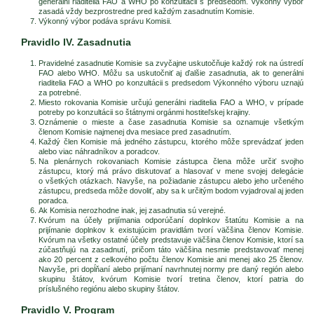
generálni riaditelia FAO a WHO po konzultácii s predsedom. Výkonný výbor
zasadá vždy bezprostredne pred každým zasadnutím Komisie.
Výkonný výbor podáva správu Komisii.
Pravidlo IV. Zasadnutia
Pravidelné zasadnutie Komisie sa zvyčajne uskutočňuje každý rok na ústredí
FAO alebo WHO. Môžu sa uskutočniť aj ďalšie zasadnutia, ak to generálni
riaditelia FAO a WHO po konzultácii s predsedom Výkonného výboru uznajú
za potrebné.
Miesto rokovania Komisie určujú generálni riaditelia FAO a WHO, v prípade
potreby po konzultácii so štátnymi orgánmi hostiteľskej krajiny.
Oznámenie o mieste a čase zasadnutia Komisie sa oznamuje všetkým
členom Komisie najmenej dva mesiace pred zasadnutím.
Každý člen Komisie má jedného zástupcu, ktorého môže sprevádzať jeden
alebo viac náhradníkov a poradcov.
Na plenárnych rokovaniach Komisie zástupca člena môže určiť svojho
zástupcu, ktorý má právo diskutovať a hlasovať v mene svojej delegácie
o všetkých otázkach. Navyše, na požiadanie zástupcu alebo jeho určeného
zástupcu, predseda môže dovoliť, aby sa k určitým bodom vyjadroval aj jeden
poradca.
Ak Komisia nerozhodne inak, jej zasadnutia sú verejné.
Kvórum na účely prijímania odporúčaní doplnkov štatútu Komisie a na
prijímanie doplnkov k existujúcim pravidlám tvorí väčšina členov Komisie.
Kvórum na všetky ostatné účely predstavuje väčšina členov Komisie, ktorí sa
zúčastňujú na zasadnutí, pričom táto väčšina nesmie predstavovať menej
ako 20 percent z celkového počtu členov Komisie ani menej ako 25 členov.
Navyše, pri dopĺňaní alebo prijímaní navrhnutej normy pre daný región alebo
skupinu štátov, kvórum Komisie tvorí tretina členov, ktorí patria do
príslušného regiónu alebo skupiny štátov.
Pravidlo V. Program