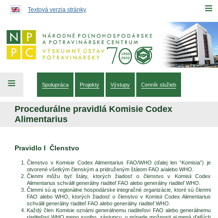
Preskočiť na obsah...
≡
Textová verzia stránky
≡
Spolupráca
Projekty
Výstupy
Cenník služieb
Procedurálne pravidlá Komisie Codex
Alimentarius
Pravidlo I Členstvo
Členstvo v Komisie Codex Alimentarius FAO/WHO (ďalej len “Komisia”) je
otvorené všetkým členským a pridruženým štátom FAO a/alebo WHO.
Členmi môžu byť štáty, ktorých žiadosť o členstvo v Komisii Codex
Alimentarius schválil generálny riaditeľ FAO alebo generálny riaditeľ WHO.
Členmi sú aj regionálne hospodárske integračné organizácie, ktoré sú členmi
FAO alebo WHO, ktorých žiadosť o členstvo v Komisii Codex Alimentarius
schválil generálny riaditeľ FAO alebo generálny riaditeľ WHO.
Každý člen Komisie oznámi generálnemu riaditeľovi FAO alebo generálnemu
riaditeľovi WHO meno svojho zástupcu, v prípade možnosti aj mená ďalších