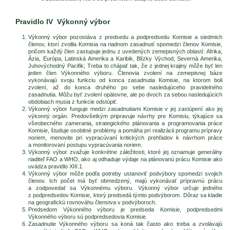
Pravidlo IV Výkonný výbor
Výkonný výbor pozostáva z predsedu a podpredsedu Komisie a siedmich
členov, ktorí zvolila Komisia na riadnom zasadnutí spomedzi členov Komisie,
pričom každý člen zastupuje jednu z uvedených zemepisných oblastí: Afrika,
Ázia, Európa, Latinská Amerika a Karibik, Blízky Východ, Severná Amerika,
Juhovýchodný Pacifik; Treba to chápať tak, že z jednej krajiny môže byť len
jeden člen Výkonného výboru. Členovia zvolení na zemepisnej báze
vykonávajú svoju funkciu od konca zasadnutia Komisie, na ktorom boli
zvolení, až do konca druhého po sebe nasledujúceho pravidelného
zasadnutia. Môžu byť zvolení opätovne, ale po dvoch za sebou nasledujúcich
obdobiach musia z funkcie odstúpiť.
Výkonný výbor funguje medzi zasadnutiami Komisie v jej zastúpení ako jej
výkonný orgán. Predovšetkým pripravuje návrhy pre Komisiu, týkajúce sa
všeobecného zamerania, strategického plánovania a programovania práce
Komisie, študuje osobitné problémy a pomáha pri realizácii programu prípravy
noriem, menovite pri vypracúvaní kritických prehľadov k návrhom práce
a monitorovaní postupu vypracúvania noriem.
Výkonný výbor zvažuje konkrétne záležitosti, ktoré jej oznamuje generálny
riaditeľ FAO a WHO, ako aj odhaduje výdaje na plánovanú prácu Komisie ako
uvádza pravidlo XIII.1.
Výkonný výbor môže podľa potreby ustanoviť podvýbory spomedzi svojich
členov. Ich počet má byť obmedzený, majú vykonávať prípravnú prácu
a zodpovedať sa Výkonnému výboru. Výkonný výbor určuje jedného
z podpredsedov Komisie, ktorý predsedá týmto podvýborom. Dôraz sa kladie
na geografickú rovnováhu členstva v podvýboroch.
Predsedom Výkonného výboru je predseda Komisie, podpredsedmi
Výkonného výboru sú podpredsedovia Komisie.
Zasadnutie Výkonného výboru sa koná tak často ako treba a zvolávajú