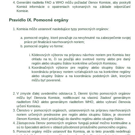
Generálni riaditelia FAO a WHO môžu požiadať členov Komisie, aby poskytli
Komisii informácie o opatreniach vykonaných na základe odporúčaní
Komisie.
Pravidlo IX. Pomocné orgány
Komisia môže ustanoviť nasledujúce typy pomocných orgánov:
pomocné orgány, ktoré považuje za nevyhnutné na zabezpečenie svojej
práce pri finalizácii navrhovaných noriem;
pomocné orgány vo forme:
Kódexových výborov na prípravu návrhov noriem pre Komisiu bez
ohľadu na to, či sa použijú ako svetové normy alebo pre daný
región alebo skupinu štátov konkrétne určených Komisiou.
Koordinačných výborov pre regióny alebo skupiny štátov na
koordináciu prípravy noriem vzťahujúcich sa na konkrétne regióny
alebo skupiny štátov a na koordináciu podobných úloh, ktorými
môžu byť poverené.
V zmysle ďalej uvedeného odstavca 3, členmi týchto pomocných orgánov
môžu byť členovia Komisie, notifikovaní na vlastnú žiadosť generálnym
riaditeľom FAO alebo generálnym riaditeľom WHO, alebo vybraní členovia
určení Komisiou.
Členstvo v pomocných orgánoch, ustanovených na prípravu navrhovaných
noriem určených prednostne pre región alebo skupinu štátov, je otvorené
členom Komisie, ktorí prislúchajú do daného regiónu alebo skupiny štátov.
Zástupcovia členov pomocných orgánov fungujú pokiaľ možno kontinuálne a
sú to špecialisti aktívni v oblasti pôsobnosti príslušného pomocného orgánu.
Pomocné orgány môže ustanoviť iba Komisia, ak to tieto pravidlá nedefinujú