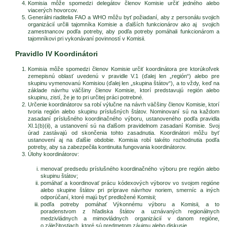
Komisia môže spomedzi delegátov členov Komisie určiť jedného alebo
viacerých hovorcov.
Generálni riaditelia FAO a WHO môžu byť požiadaní, aby z personálu svojich
organizácií určili tajomníka Komisie a ďalších funkcionárov ako aj svojich
zamestnancov podľa potreby, aby podľa potreby pomáhali funkcionárom a
tajomníkovi pri vykonávaní povinností v Komisii.
Pravidlo IV Koordinátori
Komisia môže spomedzi členov Komisie určiť koordinátora pre ktorúkoľvek
zemepisnú oblasť uvedenú v pravidle V.1 (ďalej len „región“) alebo pre
skupinu vymenovanú Komisiou (ďalej len „skupina štátov“), a to vždy, keď na
základe návrhu väčšiny členov Komisie, ktorí predstavujú región alebo
skupinu, zistí, že je to pri určitej práci potrebné.
Určenie koordinátorov sa robí výlučne na návrh väčšiny členov Komisie, ktorí
tvoria región alebo skupinu príslušných štátov. Nominovaní sú na každom
zasadaní príslušného koordinačného výboru, ustanoveného podľa pravidla
XI.1(b)(ii), a ustanovení sú na ďalšom pravidelnom zasadaní Komisie. Svoj
úrad zastávajú od skončenia tohto zasadnutia. Koordinátori môžu byť
ustanovení aj na ďalšie obdobie. Komisia robí takéto rozhodnutia podľa
potreby, aby sa zabezpečila kontinuita fungovania koordinátorov.
Úlohy koordinátorov:
menovať predsedu príslušného koordinačného výboru pre región alebo
skupinu štátov;
pomáhať a koordinovať prácu kódexových výborov vo svojom regióne
alebo skupine štátov pri príprave návrhov noriem, smerníc a iných
odporúčaní, ktoré majú byť predložené Komisii;
podľa potreby pomáhať Výkonnému výboru a Komisii, a to
poradenstvom z hľadiska štátov a uznávaných regionálnych
medzivládnych a mimovládnych organizácií v danom regióne,
o záležitostiach, ktoré sú predmetom záujmu alebo diskusie.