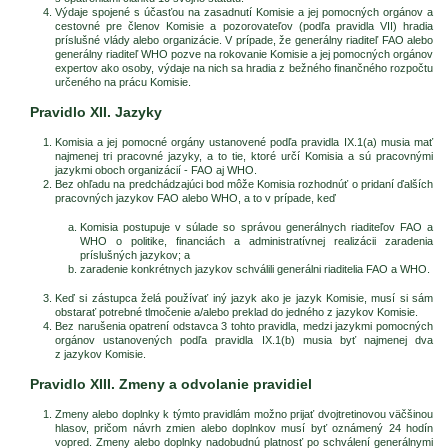
Výdaje spojené s účasťou na zasadnutí Komisie a jej pomocných orgánov a
cestovné pre členov Komisie a pozorovateľov (podľa pravidla VII) hradia
príslušné vlády alebo organizácie. V prípade, že generálny riaditeľ FAO alebo
generálny riaditeľ WHO pozve na rokovanie Komisie a jej pomocných orgánov
expertov ako osoby, výdaje na nich sa hradia z bežného finančného rozpočtu
určeného na prácu Komisie.
Pravidlo XII. Jazyky
Komisia a jej pomocné orgány ustanovené podľa pravidla IX.1(a) musia mať
najmenej tri pracovné jazyky, a to tie, ktoré určí Komisia a sú pracovnými
jazykmi oboch organizácií - FAO aj WHO.
Bez ohľadu na predchádzajúci bod môže Komisia rozhodnúť o pridaní ďalších
pracovných jazykov FAO alebo WHO, a to v prípade, keď
Komisia postupuje v súlade so správou generálnych riaditeľov FAO a
WHO o politike, financiách a administratívnej realizácii zaradenia
príslušných jazykov; a
zaradenie konkrétnych jazykov schválili generálni riaditelia FAO a WHO.
Keď si zástupca želá používať iný jazyk ako je jazyk Komisie, musí si sám
obstarať potrebné tlmočenie a/alebo preklad do jedného z jazykov Komisie.
Bez narušenia opatrení odstavca 3 tohto pravidla, medzi jazykmi pomocných
orgánov ustanovených podľa pravidla IX.1(b) musia byť najmenej dva
z jazykov Komisie.
Pravidlo XIII. Zmeny a odvolanie pravidiel
Zmeny alebo doplnky k týmto pravidlám možno prijať dvojtretinovou väčšinou
hlasov, pričom návrh zmien alebo doplnkov musí byť oznámený 24 hodín
vopred. Zmeny alebo doplnky nadobudnú platnosť po schválení generálnymi