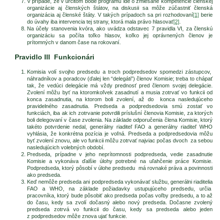
V prípade, že v určitom bode programu ide o zmiešané kompetencie členskej
organizácie aj členských štátov, na diskusii sa môže zúčastniť členská
organizácia aj členské štáty. V takých prípadoch sa pri rozhodovaní
[1]
berie
do úvahy iba intervencia tej strany, ktorá mala právo hlasovať
[2]
.
Na účely stanovenia kvóra, ako uvádza odstavec 7 pravidla VI, za členskú
organizáciu sa počíta toľko hlasov, koľko jej oprávnených členov je
prítomných v danom čase na rokovaní.
Pravidlo III Funkcionári
Komisia volí svojho predsedu a troch podpredsedov spomedzi zástupcov,
náhradníkov a poradcov (ďalej len “delegáti”) členov Komisie; treba to chápať
tak, že vedúci delegácie má vždy prednosť pred členom svojej delegácie.
Zvolení môžu byť na ktoromkoľvek zasadnutí a musia zotrvať vo funkcii od
konca zasadnutia, na ktorom boli zvolení, až do konca nasledujúceho
pravidelného zasadnutia. Predseda a podpredsedovia smú zostať vo
funkciách, iba ak ich zotrvanie potvrdili príslušní členovia Komisie, za ktorých
boli delegovaní v čase zvolenia. Na základe odporučenia člena Komisie, ktorý
takéto potvrdenie nedal, generálny riaditeľ FAO a generálny riaditeľ WHO
vyhlásia, že konkrétna pozícia je voľná. Predseda a podpredsedovia môžu
byť zvolení znovu, ale vo funkcii môžu zotrvať najviac počas dvoch za sebou
nasledujúcich volebných období.
Predseda, prípadne v jeho neprítomnosti podpredseda, vedie zasadnutie
Komisie a vykonáva ďalšie úlohy potrebné na uľahčenie práce Komisie.
Podpredseda, ktorý pôsobí v úlohe predsedu má rovnaké práva a povinnosti
ako predseda.
Keď nemôže predseda ani podpredseda vykonávať službu, generálni riaditelia
FAO a WHO, na základe požiadavky ustupujúceho predsedu, určia
pracovníka, ktorý bude pôsobiť ako predseda počas voľby predsedu, a to až
do času, kedy sa zvolí dočasný alebo nový predseda. Dočasne zvolený
predseda zotrvá vo funkcii do času, kedy sa predseda alebo jeden
z podpredsedov môže znova ujať funkcie.