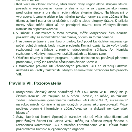
Keď väčšina členov Komisie, ktorí tvoria daný región alebo skupinu štátov,
požiada o vypracovanie normy, príslušná norma sa vypracuje ako norma
prednostne určená pre daný región alebo skupinu štátov. Na hlasovaní o
vypracovaní, zmene alebo prijatí návrhu takejto normy sa smú zúčastniť iba
členovia, ktorí patria do príslušného regiónu alebo skupiny štátov. K prijatiu
normy však môže dôjsť až po postúpení návrhu textu všetkým členom
Komisie na pripomienkovanie.
V súlade s odstavcom 5 tohto pravidla, môže ktorýkoľvek člen Komisie
požiadať, aby sa mohol zdržať hlasovania, pričom sa to zaznamená.
Hlasovanie je tajné s výnimkou prípadov, keď počet kandidátov nepresahuje
počet voľných miest, kedy môže predseda Komisii oznámiť, že voľby budú
rozhodnuté na základe zrejmého všeobecného súhlasu. Ak Komisia
rozhodne, o všetkých ostatných záležitostiach sa hlasuje tajne.
Oficiálne návrhy k bodom programu a jeho doplnkom sa podávajú písomne
predsedovi, ktorý ich rozošle zástupcom členov Komisie.
Ustanovenia pravidla XII Všeobecných pravidiel FAO sa vzťahujú
mutatis
mutandis
na všetky záležitosti , ktorými sa konkrétne nezaoberá toto pravidlo
VIII.
Pravidlo VII. Pozorovatelia
Ktorýkoľvek členský alebo pridružený štát FAO alebo WHO, ktorý nie je
členom Komisie, ale zaujíma sa o prácu Komisie, sa môže, na základe
žiadosti adresovanej generálnemu riaditeľovi FAO alebo WHO, zúčastňovať
na rokovaniach Komisie a jej pomocných orgánov ako pozorovateľ. Môže
podávať písomné informácie a zúčastňovať sa na diskusii, nemôže však
hlasovať.
Štáty, ktoré sú členmi Spojených národov, nie sú však ešte členmi ani
pridruženými členmi FAO alebo WHO, môžu, na základe svojej žiadosti a
rozhodnutia konferencie FAO a valného zhromaždenia WHO, získať štatút
pozorovateľa Komisie a jej pomocných orgánov.