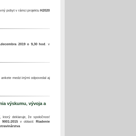
vný pobyt v rámci projektu
H2020
.decembra 2019 o 9,30 hod
. v
 ankete medzi inými odpovedal aj
enia výskumu, vývoja a
ktorý deklaruje, že spoločnosť
 9001:2015
v oblasti:
Riadenie
otravinárstva