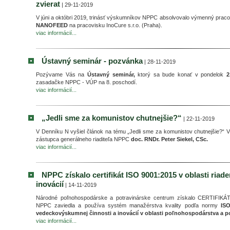
zvierat
| 29-11-2019
V júni a októbri 2019, trinásť výskumníkov NPPC absolvovalo výmenný praco
NANOFEED
na pracovisku InoCure s.r.o. (Praha).
viac informácií...
Ústavný seminár - pozvánka
| 28-11-2019
Pozývame Vás na
Ústavný seminár,
ktorý sa bude konať v pondelok
2
zasadačke NPPC - VÚP na 8. poschodí.
viac informácií...
„Jedli sme za komunistov chutnejšie?“
| 22-11-2019
V Denníku N vyšiel článok na tému „Jedli sme za komunistov chutnejšie?“ V
zástupca generálneho riaditeľa NPPC
doc. RNDr. Peter Siekel, CSc.
viac informácií...
NPPC získalo certifikát ISO 9001:2015 v oblasti riad
inovácií
| 14-11-2019
Národné poľnohospodárske a potravinárske centrum získalo CERTIFIKÁT, 
NPPC zaviedla a používa systém manažérstva kvality podľa normy
ISO
vedeckovýskumnej činnosti a inovácií v oblasti poľnohospodárstva a p
viac informácií...