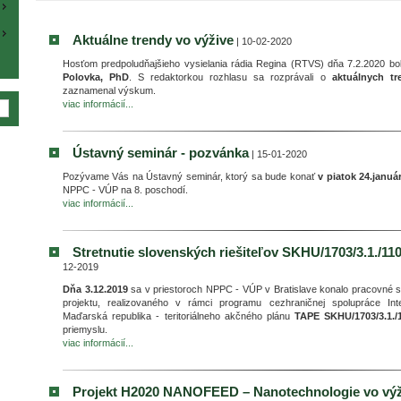
Aktuálne trendy vo výžive
| 10-02-2020
Hosťom predpoludňajšieho vysielania rádia Regina (RTVS) dňa 7.2.2020 bo
Polovka, PhD
. S redaktorkou rozhlasu sa rozprávali o
aktuálnych t
zaznamenal výskum.
viac informácií...
Ústavný seminár - pozvánka
| 15-01-2020
Pozývame Vás na Ústavný seminár, ktorý sa bude konať
v piatok 24.januá
NPPC - VÚP na 8. poschodí.
viac informácií...
Stretnutie slovenských riešiteľov SKHU/1703/3.1.
12-2019
Dňa 3.12.2019
sa v priestoroch NPPC - VÚP v Bratislave konalo pracovné st
projektu, realizovaného v rámci programu cezhraničnej spolupráce Int
Maďarská republika - teritoriálneho akčného plánu
TAPE SKHU/1703/3.1.
priemyslu.
viac informácií...
Projekt H2020 NANOFEED – Nanotechnologie vo vý