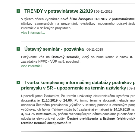
TRENDY v potravinárstve 2/2019
| 08-11-2019
V týchto dňoch vychádza
nové číslo časopisu TRENDY v potravinárstve 
článkov zameraných na prezentáciu výsledkov moderného potravinár
informácie o riešených projektoch.
viac informácií...
Ústavný seminár - pozvánka
| 06-11-2019
Pozývame Vás na
Ústavný seminár
, ktorý sa bude konať v piatok
8.
zasadačke NPPC - VÚP na 8. poschodí.
viac informácií...
Tvorba komplexnej informačnej databázy podnikov 
priemyslu v SR - upozornenie na termín uzávierky
| 09-
Upozorňujeme žiadateľov, že termín uzávierky elektronického systému pre
dotazníka je
11.10.2019 o 24:00.
Po tomto termíne dotazník nebude mož
odoslania čestného prehlásenia (výlučne v listinnej podobe s overeným podpi
vyúčtovacích faktúr (faktúry môžu byť zaslané aj e-mailom) je
14.10.2019
na
4, 824 75 Bratislava 25
, pričom rozhodujúci pre dátum odoslania je odtlačok
odoslania elektronickej pošty.
Čestné prehlásenia a listinné (elektroni
termíne nebudú akceptované!!!