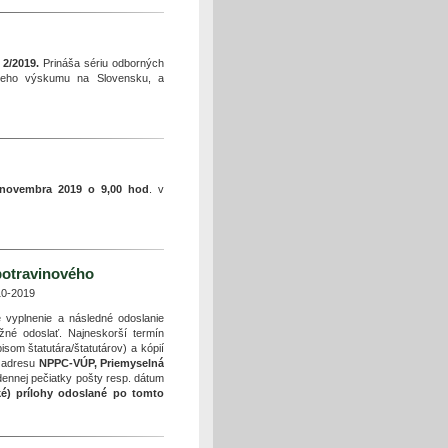
2/2019.
Prináša sériu odborných
skeho výskumu na Slovensku, a
 novembra 2019 o 9,00 hod
. v
potravinového
10-2019
 vyplnenie a následné odoslanie
né odoslať. Najneskorší termín
som štatutára/štatutárov) a kópií
 adresu
NPPC-VÚP, Priemyselná
 dennej pečiatky pošty resp. dátum
cké) prílohy odoslané po tomto