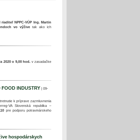
l
riaditeľ NPPC-VÚP Ing. Martin
rendoch vo výžive
tak ako ich
ra 2020 o 9,00 hod.
v zasadačke
/110 FOOD INDUSTRY
| 09-
retnutie k príprave zazmluvnenia
erreg-VA Slovenská republika –
/110
pre podporu potravinárskeho
žive hospodárskych