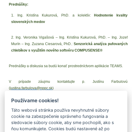
Prednášky:
1. Ing. Kristína Kukurová, PhD. a kolektív:
Hodnotenie kvality
slovenských medov
2. Ing. Veronika Vigašová – Ing. Kristína Kukurová, PhD. – Ing. Jozef
Murín – Ing. Zuzana Ciesarová, PhD.:
Senzorická analýza pufovaných
chlebíkov s využitím nového softvéru COMPUSENSE®
Prednášky a diskusia sa budú konať prostredníctvom aplikácie TEAMS.
V prípade záujmu kontaktujte p. Justínu Farbulovú
(
justina.farbulova@nppc.sk
)
Používame cookies!
Prílohy (dokumenty na stiahnutie)
Táto webová stránka používa nevyhnutné súbory
Ústavný seminár_pozvánka (pdf, 586.62 Kb, 64x)
cookie na zabezpečenie správneho fungovania a
Plán ÚS 2024 (pdf, 695.23 Kb, 68x)
sledovacie súbory cookie, aby sme pochopili, ako s
ňou komunikujete. Cookies budú nastavené až po