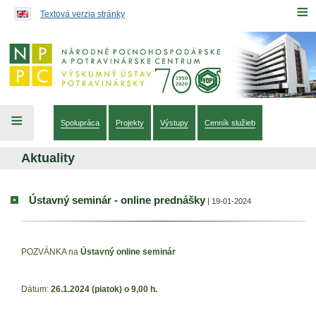
Preskočiť na obsah...
≡
Textová verzia stránky
≡
Spolupráca
Projekty
Výstupy
Cenník služieb
Aktuality
Ústavný seminár - online prednášky
| 19-01-2024
POZVÁNKA na
Ústavný online seminár
Dátum:
26.1.2024 (piatok) o 9,00 h.