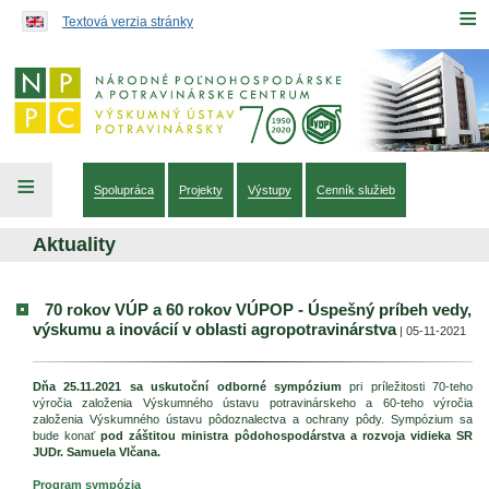
Preskočiť na obsah...
≡
Textová verzia stránky
≡
Spolupráca
Projekty
Výstupy
Cenník služieb
Aktuality
70 rokov VÚP a 60 rokov VÚPOP - Úspešný príbeh vedy,
výskumu a inovácií v oblasti agropotravinárstva
| 05-11-2021
Dňa 25.11.2021 sa uskutoční odborné sympózium
pri príležitosti 70-teho
výročia založenia Výskumného ústavu potravinárskeho a 60-teho výročia
založenia Výskumného ústavu pôdoznalectva a ochrany pôdy. Sympózium sa
bude konať
pod záštitou ministra pôdohospodárstva a rozvoja vidieka SR
JUDr. Samuela Vlčana.
Program sympózia