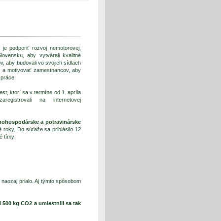
je podporiť rozvoj nemotorovej,
vensku, aby vytvárali kvalitné
, aby budovali vo svojich sídlach
i a motivovať zamestnancov, aby
 práce.
t, ktorí sa v termíne od 1. apríla
istrovali na internetovej
ľnohospodárske a potravinárske
roky. Do súťaže sa prihlásilo 12
é tímy:
 naozaj prialo. Aj týmto spôsobom
 500 kg CO2 a umiestnili sa tak