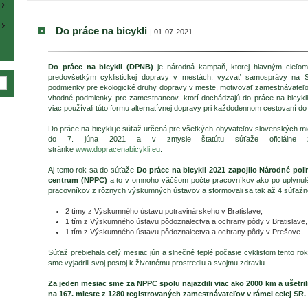
Do práce na bicykli
| 01-07-2021
Do práce na bicykli (DPNB)
je národná kampaň, ktorej hlavným cieľom 
predovšetkým cyklistickej dopravy v mestách, vyzvať samosprávy na Slo
podmienky pre ekologické druhy dopravy v meste, motivovať zamestnávateľov
vhodné podmienky pre zamestnancov, ktorí dochádzajú do práce na bicykl
viac používali túto formu alternatívnej dopravy pri každodennom cestovaní do
Do práce na bicykli je súťaž určená pre všetkých obyvateľov slovenských mies
do 7. júna 2021 a v zmysle štatútu súťaže oficiálne zareg
stránke
www.dopracenabicykli.eu
.
Aj tento rok sa do súťaže
Do práce na bicykli 2021 zapojilo Národné po
centrum (NPPC)
a to v omnoho väčšom počte pracovníkov ako po uplynulé 
pracovníkov z rôznych výskumných ústavov a sformovali sa tak až 4 súťažn
2 tímy z Výskumného ústavu potravinárskeho v Bratislave,
1 tím z Výskumného ústavu pôdoznalectva a ochrany pôdy v Bratislave,
1 tím z Výskumného ústavu pôdoznalectva a ochrany pôdy v Prešove.
Súťaž prebiehala celý mesiac jún a slnečné teplé počasie cyklistom tento rok
sme vyjadrili svoj postoj k životnému prostrediu a svojmu zdraviu.
Za jeden mesiac sme za NPPC spolu najazdili viac ako 2000 km a ušetrili
na 167. mieste z 1280 registrovaných zamestnávateľov v rámci celej SR.