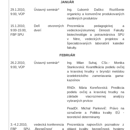
JANUÁR
29.1.2010,
Ústavný seminár*
Ing. Ľubomír Daško: Rozlíšenie
9:00, VÚP
organicky a konvenčne produkovaných
rastlinných produktov
15.1.2010,
Deň otvorených
Prezentácia pedagogickej a
9:00-15:00,
dverí
vedeckovýskumnej činnosti Fakulty
FBP SPU
biotechnológie a potravinárstva SPU
v Nitre, vedeckých projektov a
špecializovaných laboratórií katedier
fakulty.
FEBRUÁR
26.2.2010,
Ústavný seminár*
Ing. Milan Suhaj, CSc.- Monika
9:00, VÚP
Stankovská: Kvantifikácia podielu ovčej
a kravskej hrudky v bryndzi metódou
izoelektrického zameriavania gama-
kazeínov
RNDr. Mária Koreňovská: Predikcia
podielu ovčej a kravskej hrudky na
základe viacrozmernej analýzy
vybraných prvkov
PeadDr. Michal Pankevič: Právo na
označenie a Politika kvality EÚ -
teoretické determinanty
3.-4.2.2010,
vedecká konferencia
Prezentácia najnovších poznatkov z
FBP SPU,
„Bezpečnosť a
oblasti kvality, bezpečnosti, hygieny