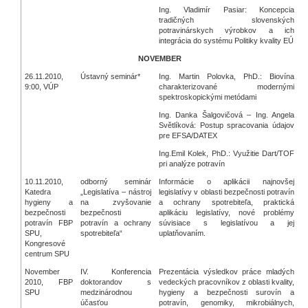
Ing. Vladimír Pasiar: Koncepcia
tradičných slovenských
potravinárskych výrobkov a ich
integrácia do systému Politiky kvality EÚ
NOVEMBER
26.11.2010,
Ústavný seminár*
Ing. Martin Polovka, PhD.: Biovína
9:00, VÚP
charakterizované modernými
spektroskopickými metódami
Ing. Danka Šalgovičová – Ing. Angela
Světlíková: Postup spracovania údajov
pre EFSA/DATEX
Ing.Emil Kolek, PhD.: Využitie Dart/TOF
pri analýze potravín
10.11.2010,
odborný seminár
Informácie o aplikácii najnovšej
Katedra
„Legislatíva – nástroj
legislatívy v oblasti bezpečnosti potravín
hygieny a
na zvyšovanie
a ochrany spotrebiteľa, praktická
bezpečnosti
bezpečnosti
aplikáciu legislatívy, nové problémy
potravín FBP
potravín a ochrany
súvisiace s legislatívou a jej
SPU,
spotrebiteľa“
uplatňovaním.
Kongresové
centrum SPU
November
IV. Konferencia
Prezentácia výsledkov práce mladých
2010, FBP
doktorandov s
vedeckých pracovníkov z oblasti kvality,
SPU
medzinárodnou
hygieny a bezpečnosti surovín a
účasťou
potravín, genomiky, mikrobiálnych,