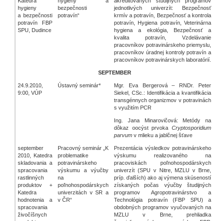
Katedra
hygieny a
akreditovaných študijných programov
hygieny
bezpečnosti
jednotlivých univerzít: Bezpečnosť
a bezpečnosti
potravín“
krmív a potravín, Bezpečnosť a kontrola
potravín FBP
potravín, Hygiena potravín, Veterinárna
SPU, Dudince
hygiena a ekológia, Bezpečnosť a
kvalita potravín, Vzdelávanie
pracovníkov potravinárskeho priemyslu,
pracovníkov úradnej kontroly potravín a
pracovníkov potravinárskych laboratórií.
SEPTEMBER
24.9.2010,
Ústavný seminár*
Mgr. Eva Bergerová – RNDr. Peter
9:00, VÚP
Siekel, CSc.: Identifikácia a kvantifikácia
transgénnych organizmov v potravinách
s využitím PCR
Ing. Jana Minarovičová: Metódy na
dôkaz oocýst prvoka
Cryptosporidium
parvum
v mlieku a jablčnej šťave
september
Pracovný seminár „K
Prezentácia výsledkov potravinárskeho
2010, Katedra
problematike
výskumu realizovaného na
skladovania a
potravinárskeho
pracoviskách poľnohospodárskych
spracovania
výskumu a výučby
univerzít (SPU v Nitre, MZLU v Brne,
rastlinných
na
príp. ďalších) ako aj výmena skúseností
produktov +
poľnohospodárskych
získaných počas výučby študijných
Katedra
univerzitách v SR a
programov Agropotravinárstvo a
hodnotenia a
v ČR“
Technológia potravín (FBP SPU) a
spracovania
obdobných programov vyučovaných na
živočíšnych
MZLU v Brne, prehliadka