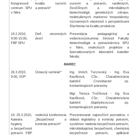
Kongresové
kvalita surovín
surovín a potravín, rastlinných,
centrum SPU
a potravín“
živočíšnych a mikrobiálnych
v Nitre
biotechnológií, genetických zdrojov,
molekulárnych markerov hospodársky
významných vlastností s perspektívami
šľachtenia na kvalitu produkcie.
19.2.2010,
Deň otvorených
Prezentácia pedagogickej a
9:00-15:00,
dverí
vedeckovýskumnej činnosti Fakulty
FBP SPU
biotechnológie a potravinárstva SPU
v Nitre, vedeckých projektov a
špecializovaných laboratórií katedier
fakulty.
MAREC
26.3.2010,
Ústavný seminár*
Ing. Imrich Turcovský - Ing. Eva
9:00, VÚP
Kaclíková, CSc.: Charakterizácia
baktérií
Cronobacter
sp.
kontaminujúcich potraviny
Mgr. Tereza Trnčíková - Ing. Eva
Kaclíková, CSc.: Charakterizácia
baktérií
Staphylococcus
sp.
kontaminujúcich potraviny
24.-25.3.2010,
vedecká konferencia
Prezentovanie najnovších poznatkov v
Katedra
„Bezpečnosť a
oblasti legislatívy a kontroly potravín,
hygieny
kontrola potravín“
systémov riadenia bezpečnosti potravín,
a bezpečnosti
mikrobiologickej bezpečnosti, chemickej
potravín FBP
bezpečnosti potravín, aplikácie