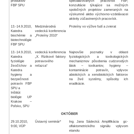
produktov
špecializovaných pracovísk FBP,
FBP SPU
konzultácie týkajúce sa možných
spoločných projektov zameraných na
výskumné alebo výchovno-vzdelávacei
aktivity zúčastnených pracovísk.
13.-14.9.2010,
Medzinárodná
Proteíny vo výžive ľudí a zvierat
Katedra
vedecká konferencia
biochémie a
„Proteíny 2010“
biotechnológie
FBP SPU
13.-14.9.2010,
vedecká konferencia
Najnovšie poznatky v oblasti
Katedra
„X. Rizikové faktory
fyziologických a toxikologických
fyziológie
potravového
mechanizmov pôsobenia cudzorodých
živočíchov a
reťazca“
látok – toxikantov, hygieny –
Katedra
kontaminácie potravín, vplyvov
hygieny a
abiotických a xenobiotických faktorov
bezpečnosti
na živé systémy, spôsoby ich
potravín FBP
eradikácie.
SPU a
Inštitút
biológie UP
Krakow –
Poľsko, SPU
OKTÓBER
29.10.2010,
Ústavný seminár*
Ing. Jana Sádecká: Amplifikácia gc-
9:00, VÚP
olfaktometrického signálu vplyvom
etanolu