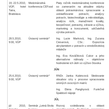
19.-22.5.2010,
Medzinárodná
Piaty ročník medzinárodnej konferencie
VÚP, hotel
konferencia CEFood
so zameraním na aktuálne otázky
Tatra,
oblasti potravinárstva: spracovanie a
Bratislava
uskladňovanie potravín, analýzy
potravín, biotechnológie a mikrobiológia,
analýza rizík, manažment kvality,
bezpečnosť, potraviny, zdravie a výživa,
marketing a konzumenti, udržateľná
výroba potravín.
28.5.2010,
Ústavný seminár*
Ing. Lucie Marková, Ing. Zuzana
9:00, VÚP
Ciesarová, CSc.: Expozícia
akrylamidom z potravín u stredoškolskej
mládeže
Ing. Eva Kováčiková: Cukor a jeho
alternatívne náhrady – objektívne
hodnotenie ich úloh vo výžive človeka
JÚN
25.6.2010,
Ústavný seminár*
RNDr. Janka Kubincová: Sledovanie
9:00, VÚP
obsahov síry v procese spracovania
sirených ovocných matríc
Ing. Elena Panghyová: Funkčné
špaldové nápoje
JÚL
júl 2010,
Seminár „Letná škola
Rozvoj vzdelávania v oblasti