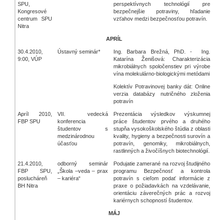
SPU,
perspektívnych technológií pre
Kongresové
bezpečnejšie potraviny, hľadanie
centrum SPU
vzťahov medzi bezpečnosťou potravín.
Nitra
APRÍL
30.4.2010,
Ústavný seminár*
Ing. Barbara Brežná, PhD. - Ing.
9:00, VÚP
Katarína Ženišová: Charakterizácia
mikrobiálnych spoločenstiev pri výrobe
vína molekulárno-biologickými metódami
Kolektív Potravinovej banky dát: Online
verzia databázy nutričného zloženia
potravín
Apríl 2010,
VII. vedecká
Prezentácia výsledkov výskumnej
FBP SPU
konferencia
práce študentov prvého a druhého
študentov s
stupňa vysokoškolského štúdia z oblasti
medzinárodnou
kvality, hygieny a bezpečnosti surovín a
účasťou
potravín, genomiky, mikrobiálnych,
rastlinných a živočíšnych biotechnológií.
21.4.2010,
odborný seminár
Podujatie zamerané na rozvoj študijného
FBP SPU,
„Škola –veda – prax
programu Bezpečnosť a kontrola
poslucháreň
– kariéra“
potravín s cieľom podať informácie z
BH Nitra
praxe o požiadavkách na vzdelávanie,
orientáciu záverečných prác a rozvoj
kariérnych schopností študentov.
MÁJ