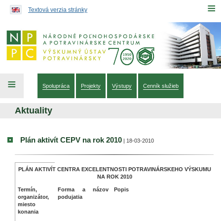
Preskočiť na obsah...
≡
Textová verzia stránky
≡
Spolupráca
Projekty
Výstupy
Cenník služieb
Aktuality
Plán aktivít CEPV na rok 2010
| 18-03-2010
Aktuality
PLÁN AKTIVÍT CENTRA EXCELENTNOSTI POTRAVINÁRSKEHO VÝSKUMU
NA ROK 2010
Termín,
Forma a názov
Popis
organizátor,
podujatia
miesto
konania