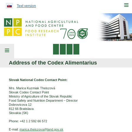
Preskočiť na obsah...
≡
Text version
≡
Address of the Codex Alimentarius
Slovak National Codex Contact Point:
Mrs. Marica Kuzmiak Theiszová
Slovak Codex Contact Point
Ministry of Agriculture of the Slovak Republic
Food Safety and Nutrition Department – Director
Dobrovicova 12
812 66 Bratislava
Slovakia (SK)
Phone: +42 1 2 592 66 572
E-mail:
marica.theiszova@land.gov.sk