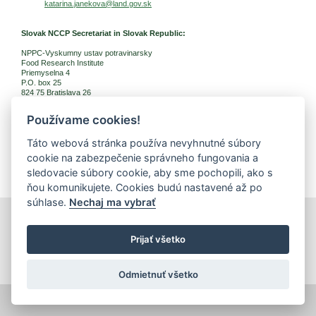
katarina.janekova@land.gov.sk
Slovak NCCP Secretariat in Slovak Republic:
NPPC-Vyskumny ustav potravinarsky
Food Research Institute
Priemyselna 4
P.O. box 25
824 75 Bratislava 26
Slovak Republic
Používame cookies!
Contact Name:
Mrs. Danka Salgovicova
Táto webová stránka používa nevyhnutné súbory
Phone: +421 2 502 37 025
cookie na zabezpečenie správneho fungovania a
E-mail:
danka.salgovicova@nppc.sk
sledovacie súbory cookie, aby sme pochopili, ako s
ňou komunikujete. Cookies budú nastavené až po
súhlase.
Nechaj ma vybrať
print
|
sitemap
Copyright © 2026 Správca obsahu - Food Research Institute,
Prijať všetko
Priemyselná 4, 821 08 Bratislava
Created by
Inštitút znalostného pôdohospodárstva a inovácií
.
Odmietnuť všetko