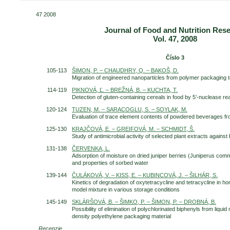
47 2008
Journal of Food and Nutrition Res
Vol. 47, 2008
Vedecký časopis - archív
Číslo 3
105-113
ŠIMON, P. – CHAUDHRY, Q. – BAKOŠ, D.
Migration of engineered nanoparticles from polymer packaging 
114-119
PIKNOVÁ, Ľ. – BREŽNÁ, B. – KUCHTA, T.
Detection of gluten-containing cereals in food by 5’‑nuclease r
120-124
TUZEN, M. – SARACOGLU, S. – SOYLAK, M.
Evaluation of trace element contents of powdered beverages f
125-130
KRAJČOVÁ, E. – GREIFOVÁ, M. – SCHMIDT, Š.
Study of antimicrobial activity of selected plant extracts agains
131-138
ČERVENKA, L.
Adsorption of moisture on dried juniper berries (Juniperus com
and properties of sorbed water
139-144
ČULÁKOVÁ, V. – KISS, E. – KUBINCOVÁ, J. – ŠILHÁR, S.
Kinetics of degradation of oxytetracycline and tetracycline in h
model mixture in various storage conditions
145-149
SKLÁRŠOVÁ, B. – ŠIMKO, P. – ŠIMON, P. – DROBNÁ, B.
Possibility of elimination of polychlorinated biphenyls from liqui
density polyethylene packaging material
Recenzie