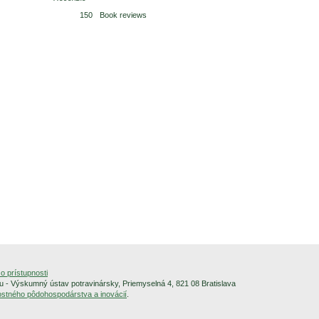
150
Book reviews
o prístupnosti
 - Výskumný ústav potravinársky, Priemyselná 4, 821 08 Bratislava
alostného pôdohospodárstva a inovácií
.