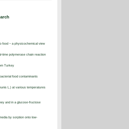
earch
to food – a physicochemical view
eal-time polymerase chain reaction
rom Turkey
t bacterial food contaminants
munis L.) at various temperatures
oney and in a glucose-fructose
d media by sorption onto low-