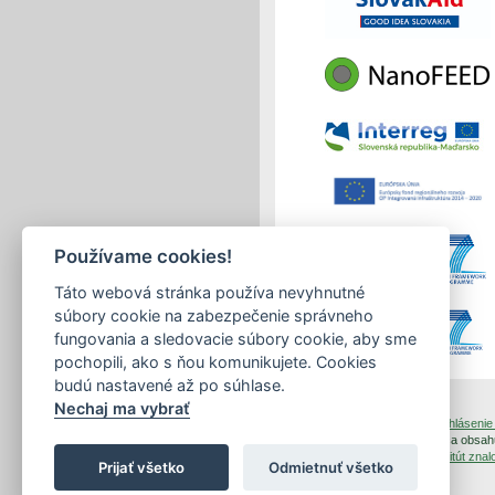
Používame cookies!
Táto webová stránka používa nevyhnutné
súbory cookie na zabezpečenie správneho
fungovania a sledovacie súbory cookie, aby sme
pochopili, ako s ňou komunikujete. Cookies
budú nastavené až po súhlase.
Nechaj ma vybrať
tlačiť
|
mapa stránok
|
Vyhlásenie 
Copyright © 2026 Správca obsahu
Dizajn a prevádzka -
Inštitút zn
Prijať všetko
Odmietnuť všetko