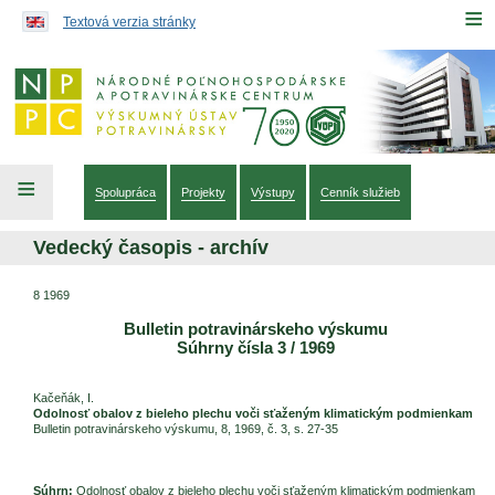
Preskočiť na obsah...
≡
Textová verzia stránky
≡
Spolupráca
Projekty
Výstupy
Cenník služieb
Vedecký časopis - archív
8 1969
Bulletin potravinárskeho výskumu
Súhrny čísla 3 / 1969
Kačeňák, I.
Odolnosť obalov z bieleho plechu voči sťaženým klimatickým podmienkam
Bulletin potravinárskeho výskumu, 8, 1969, č. 3, s. 27-35
Súhrn:
Odolnosť obalov z bieleho plechu voči sťaženým klimatickým podmienkam