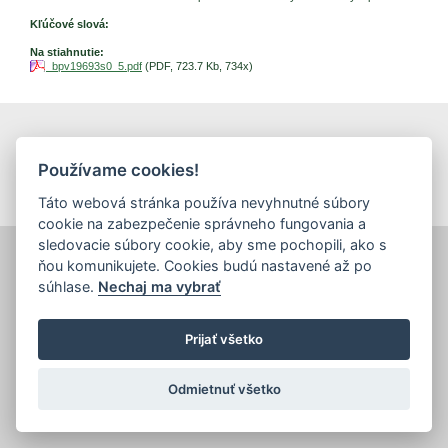
Kľúčové slová:
Na stiahnutie:
bpv19693s0_5.pdf
(PDF, 723.7 Kb, 734x)
tlačiť
|
mapa stránok
|
Vyhlásenie o prístupnosti
Copyright © 2026 Správca obsahu - Výskumný ústav potravinársky,
Používame cookies!
Priemyselná 4, 821 08 Bratislava
Dizajn a prevádzka -
Inštitút znalostného pôdohospodárstva a inovácií
.
Táto webová stránka používa nevyhnutné súbory
cookie na zabezpečenie správneho fungovania a
sledovacie súbory cookie, aby sme pochopili, ako s
ňou komunikujete. Cookies budú nastavené až po
súhlase.
Nechaj ma vybrať
Prijať všetko
Odmietnuť všetko