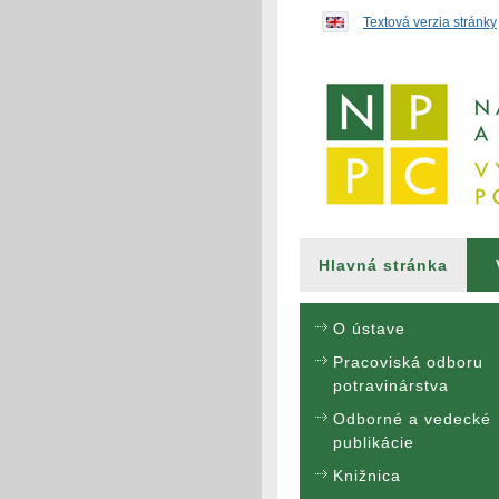
Preskočiť na obsah...
Textová verzia stránky
Hlavná stránka
O ústave
Pracoviská odboru
potravinárstva
Odborné a vedecké
publikácie
Knižnica