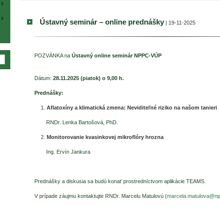
Ústavný seminár – online prednášky
| 19-11-2025
POZVÁNKA na
Ústavný online seminár NPPC-VÚP
Dátum:
28.11.2025 (piatok) o 9,00 h.
Prednášky:
Aflatoxíny a klimatická zmena: Neviditeľné riziko na našom tanieri
RNDr. Lenka Bartošová, PhD.
Monitorovanie kvasinkovej mikroflóry hrozna
Ing. Ervín Jankura
Prednášky a diskusia sa budú konať prostredníctvom aplikácie TEAMS.
V prípade záujmu kontaktujte RNDr. Marcelu Matulovú (
marcela.matulova@np