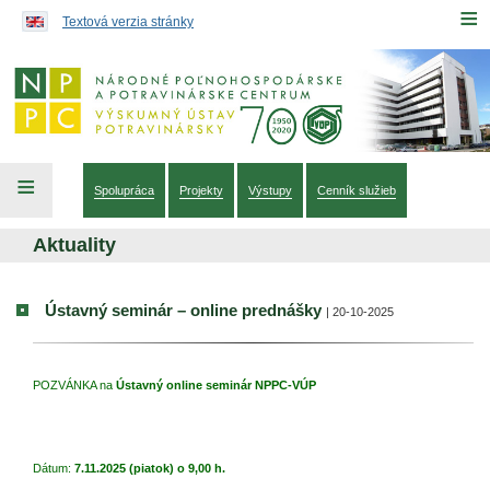
Preskočiť na obsah...
≡
Textová verzia stránky
≡
Spolupráca
Projekty
Výstupy
Cenník služieb
Aktuality
Ústavný seminár – online prednášky
| 20-10-2025
POZVÁNKA na
Ústavný online seminár NPPC-VÚP
Dátum:
7.11.2025 (piatok) o 9,00 h.