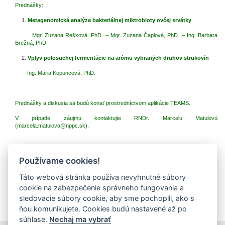
Prednášky:
Metagenomická analýza bakteriálnej miktrobioty ovčej srvátky
Mgr. Zuzana Rešková, PhD. – Mgr. Zuzana Čaplová, PhD. – Ing. Barbara
Brežná, PhD.
Vplyv polosuchej fermentácie na arómu vybraných druhov strukovín
Ing. Mária Kopuncová, PhD.
Prednášky a diskusia sa budú konať prostredníctvom aplikácie TEAMS.
V prípade záujmu kontaktujte RNDr. Marcelu Matulovú
(
marcela.matulova@nppc.sk
).
Používame cookies!
Prílohy (dokumenty na stiahnutie)
Táto webová stránka používa nevyhnutné súbory
plán ÚS (pdf, 243.2 Kb, 132x)
cookie na zabezpečenie správneho fungovania a
pozvánka (pdf, 232.41 Kb, 119x)
sledovacie súbory cookie, aby sme pochopili, ako s
ňou komunikujete. Cookies budú nastavené až po
súhlase.
Nechaj ma vybrať