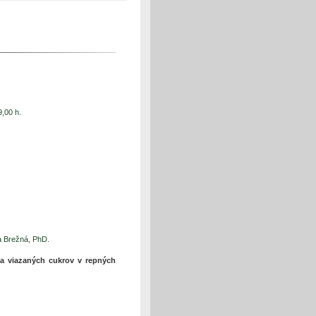
,00 h.
 Brežná, PhD.
a viazaných cukrov v repných