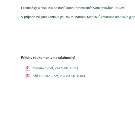
Prednášky a diskusia sa budú konať prostredníctvom aplikácie TEAMS.
V prípade záujmu kontaktujte RNDr. Marcelu Matulovú (
marcela.matulova@np
Prílohy (dokumenty na stiahnutie)
Pozvánka (pdf, 214.5 Kb, 131x)
Plán ÚS 2025 (pdf, 237.83 Kb, 150x)