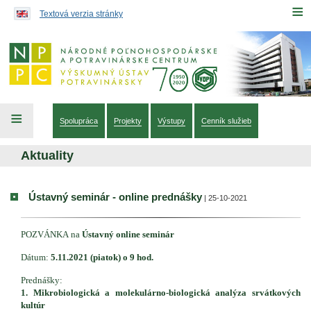
Preskočiť na obsah...
≡
Textová verzia stránky
≡
Spolupráca
Projekty
Výstupy
Cenník služieb
Aktuality
Ústavný seminár - online prednášky
| 25-10-2021
POZVÁNKA na
Ústavný online seminár
Dátum:
5.11.2021 (piatok) o 9 hod.
Prednášky:
1. Mikrobiologická a molekulárno-biologická analýza srvátkových
kultúr