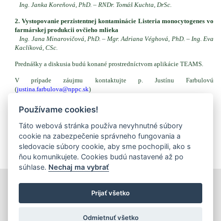
Ing. Janka Koreňová, PhD. – RNDr. Tomáš Kuchta, DrSc.
2. Vystopovanie perzistentnej kontaminácie Listeria monocytogenes vo
farmárskej produkcii ovčieho mlieka
Ing. Jana Minarovičová, PhD. – Mgr. Adriana Véghová, PhD. – Ing. Eva
Kaclíková, CSc.
Prednášky a diskusia budú konané prostredníctvom aplikácie TEAMS.
V prípade záujmu kontaktujte p. Justínu Farbulovú
(
justina.farbulova@nppc.sk
)
Používame cookies!
Prílohy (dokumenty na stiahnutie)
Táto webová stránka používa nevyhnutné súbory
Ústavný seminár_pozvánka (pdf, 682.24 Kb, 65x)
cookie na zabezpečenie správneho fungovania a
Plán ÚS 2021 (pdf, 686.66 Kb, 73x)
sledovacie súbory cookie, aby sme pochopili, ako s
ňou komunikujete. Cookies budú nastavené až po
súhlase.
Nechaj ma vybrať
tlačiť
|
mapa stránok
|
Vyhlásenie o prístupnosti
Prijať všetko
Copyright © 2026 Správca obsahu - Výskumný ústav potravinársky,
Priemyselná 4, 821 08 Bratislava
Dizajn a prevádzka -
Inštitút znalostného pôdohospodárstva a inovácií
.
Odmietnuť všetko