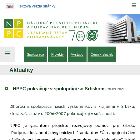
Preskočiť na obsah...
≡
Textová verzia stránky
≡
Spolupráca
Projekty
Výstupy
Cenník služieb
Aktuality
NPPC pokračuje v spolupráci so Srbskom
| 20-09-2021
Dlhoročná spolupráca našich výskumníkov s krajanmi v Srbsku,
ktorá začala už v r. 2006-2007 pokračuje aj v súčasnosti.
NPPC je garantom projektu rozvojovej pomoci pre Srbsko
"Podpora dosiahnutia hygienických štandardov EÚ a zapojenia žien