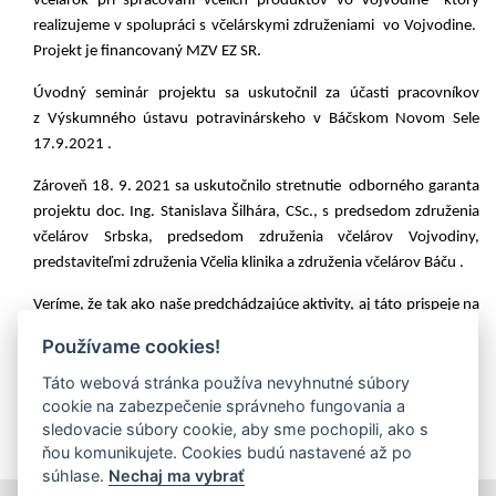
včelárok pri spracovaní včelích produktov vo Vojvodine" ktorý
realizujeme v spolupráci s včelárskymi združeniami vo Vojvodine.
Projekt je financovaný MZV EZ SR.
Úvodný seminár projektu sa uskutočnil za účasti pracovníkov
z Výskumného ústavu potravinárskeho v Báčskom Novom Sele
17.9.2021 .
Zároveň 18. 9. 2021 sa uskutočnilo stretnutie odborného garanta
projektu doc. Ing. Stanislava Šilhára, CSc., s predsedom združenia
včelárov Srbska, predsedom združenia včelárov Vojvodiny,
predstaviteľmi združenia Včelia klinika a združenia včelárov Báču .
Veríme, že tak ako naše predchádzajúce aktivity, aj táto prispeje na
rozvoj regiónu a podpore vzájomnosti našich krajanov.
Používame cookies!
Táto webová stránka používa nevyhnutné súbory
cookie na zabezpečenie správneho fungovania a
sledovacie súbory cookie, aby sme pochopili, ako s
ňou komunikujete. Cookies budú nastavené až po
súhlase.
Nechaj ma vybrať