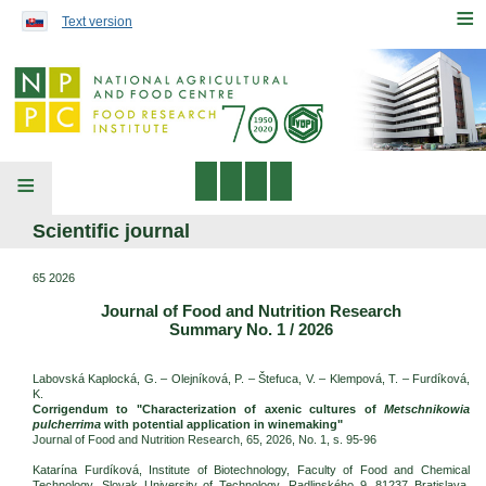
Preskočiť na obsah...
≡
Text version
≡
Scientific journal
65 2026
Journal of Food and Nutrition Research
Summary No. 1 / 2026
Labovská Kaplocká, G. – Olejníková, P. – Štefuca, V. – Klempová, T. – Furdíková,
K.
Corrigendum to "Characterization of axenic cultures of
Metschnikowia
pulcherrima
with potential application in winemaking"
Journal of Food and Nutrition Research, 65, 2026, No. 1, s. 95-96
Katarína Furdíková, Institute of Biotechnology, Faculty of Food and Chemical
Technology, Slovak University of Technology, Radlinského 9, 81237 Bratislava,