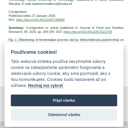
Slovakia. E-mail: katarina.furdikova@stuba.sk
Corrigendum
Published online 27 January 2026.
DOI:
https://doi.org/10.64122/AGTA6880
Summary:
Corrigendum to article published in Journal of Food and Nutrition
Research,
64
, 2025, pp. 283-294. DOI:
https://doi.org/10.64122/EJOZ2736
Fig. 1. (Monitoring of fermentation process led by
Metschnikowia pulcherrima
) on
page 289 should be replaces with the new figure.
In the originally published version, the style of the curves for anaerobic and aerobic
Používame cookies!
fermentation is not consistent throughout the figure, so the legend does not
correctly identify the curves.
Táto webová stránka používa nevyhnutné súbory
Keywords:
cookie na zabezpečenie správneho fungovania a
Download:
sledovacie súbory cookie, aby sme pochopili, ako s
(pdf, 255.32 Kb, 231x)
ňou komunikujete. Cookies budú nastavené až po
súhlase.
Nechaj ma vybrať
print
|
sitemap
Prijať všetko
Copyright © 2026 Správca obsahu - Food Research Institute,
Priemyselná 4, 821 08 Bratislava
Created by
Inštitút znalostného pôdohospodárstva a inovácií
.
Odmietnuť všetko