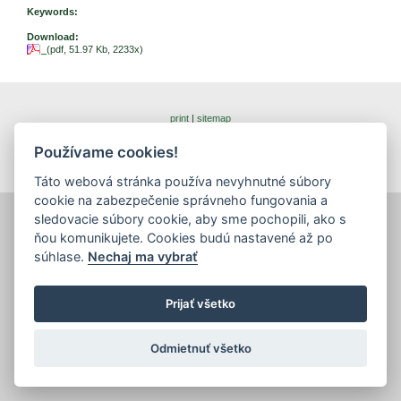
Keywords:
Download:
(pdf, 51.97 Kb, 2233x)
print
|
sitemap
Copyright © 2026 Správca obsahu - Food Research Institute,
Priemyselná 4, 821 08 Bratislava
Používame cookies!
Created by
Inštitút znalostného pôdohospodárstva a inovácií
.
Táto webová stránka používa nevyhnutné súbory
cookie na zabezpečenie správneho fungovania a
sledovacie súbory cookie, aby sme pochopili, ako s
ňou komunikujete. Cookies budú nastavené až po
súhlase.
Nechaj ma vybrať
Prijať všetko
Odmietnuť všetko