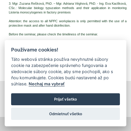
3. Mgr. Zuzana Rešková, PhD. – Mgr. Adriana Véghová, PhD. - Ing. Eva Kaclíková,
CSc.: Molecular biology typuzation methods and their application in monitoring
Listeria monocytogenes in factory premises
Attention: the access to all NPPC workplaces is only permitted with the use of a
protective mask and after hand disinfection.
Before the seminar, please check the timeliness of the seminar.
Downloadable files
Používame cookies!
Seminar Plan 2020 (pdf, 603.28 Kb, 1043x)
Táto webová stránka používa nevyhnutné súbory
cookie na zabezpečenie správneho fungovania a
Invitation (pdf, 495.23 Kb, 1080x)
sledovacie súbory cookie, aby sme pochopili, ako s
ňou komunikujete. Cookies budú nastavené až po
súhlase.
Nechaj ma vybrať
print
|
sitemap
Copyright © 2026 Správca obsahu - Food Research Institute,
Prijať všetko
Priemyselná 4, 821 08 Bratislava
Created by
Inštitút znalostného pôdohospodárstva a inovácií
.
Odmietnuť všetko