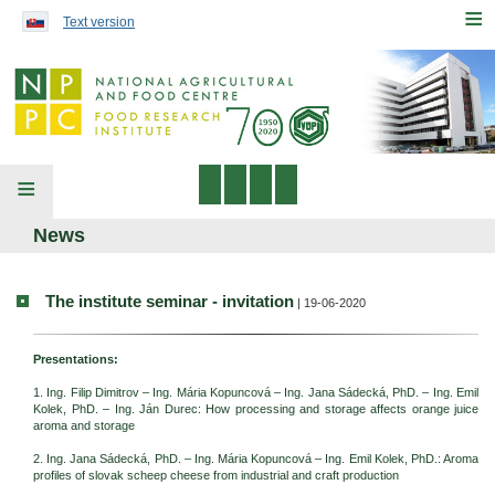
Preskočiť na obsah...
≡
Text version
≡
News
The institute seminar - invitation
| 19-06-2020
Presentations:
1. Ing. Filip Dimitrov – Ing. Mária Kopuncová – Ing. Jana Sádecká, PhD. – Ing. Emil
Kolek, PhD. – Ing. Ján Durec: How processing and storage affects orange juice
aroma and storage
2. Ing. Jana Sádecká, PhD. – Ing. Mária Kopuncová – Ing. Emil Kolek, PhD.: Aroma
profiles of slovak scheep cheese from industrial and craft production